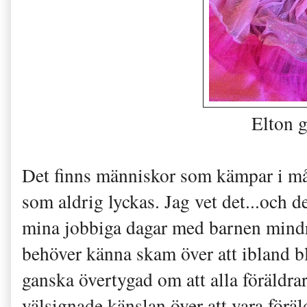
Elton g
Det finns människor som kämpar i mång
som aldrig lyckas. Jag vet det...och d
mina jobbiga dagar med barnen mindre 
behöver känna skam över att ibland bli
ganska övertygad om att alla föräldrar
välsignade känslan över att vara för