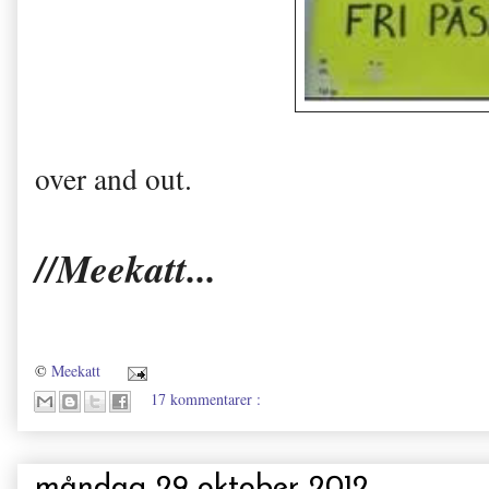
over and out.
//Meekatt...
©
Meekatt
17 kommentarer :
måndag 29 oktober 2012