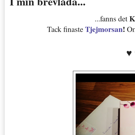
I min brevlåda...
K
...fanns det
Tjejmorsan
!
Tack finaste
Om 
♥