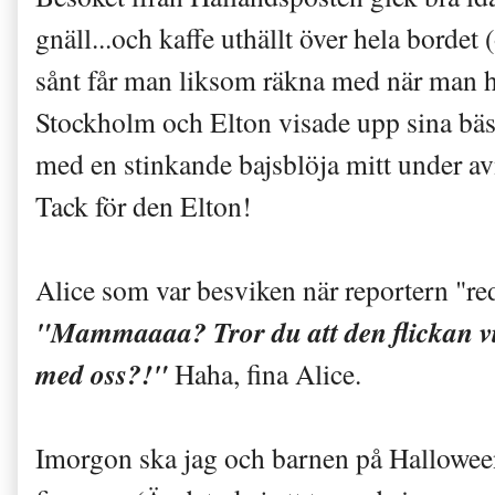
gn
äll...
och kaffe uthällt över hela bordet
s
ånt får man liksom räkna med när man 
Stockholm och Elton visade upp sina bäs
med en stinkande bajsblöja mitt
under
av
Tack för den
Elton
!
Alice som var besviken när reporte
rn "re
"Mamma
aaa?
T
ror du att den flickan 
med oss
?!"
Haha, fina Alice.
Imorgon ska jag och barnen på Hallowe