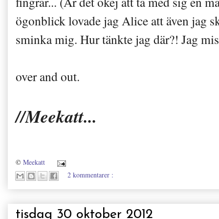
fingrar.
..
(Är det okej att ta med si
g en ma
ögonblick lovade jag Alice at
t även jag s
sminka mig. Hur tänkte jag där?
!
Jag miss
over and
out.
//Meekatt...
©
Meekatt
2 kommentarer :
tisdag 30 oktober 2012