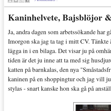
Kaninhelvete, Bajsblöjor 
Ja, andra dagen som arbetssökande har gå
Imorgon ska jag ta tag i mitt CV.
Tänkte 
lägga in
i en bil
aga
. Det visar ju på omh
tiden är det ju inne att ta med sig hu
sdju
katten på barnkalas, den ny
a
"Småstadsfr
kanin
en på en shoppingtur och jag vill j
stylas - sna
rt kanske hon ska
gå
på anstäl