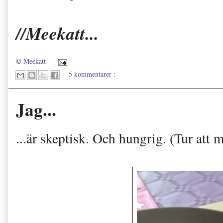
//Meekatt...
©
Meekatt
5 kommentarer :
Jag...
...är skeptisk. Och hungrig. (Tur att 