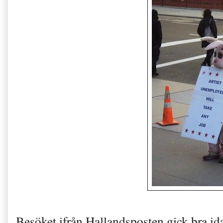
Besöket
i
från Hallandsposten gick bra id