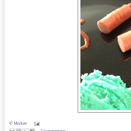
©
Meekatt
3 kommentarer :