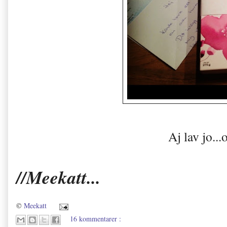
Aj lav jo
...
//Meekatt...
©
Meekatt
16 kommentarer :