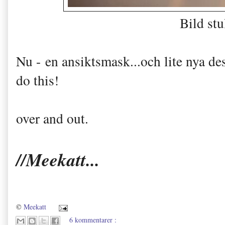
Bild st
Nu - en ansiktsmask...och lite nya des
do this!
over and out.
//Meekatt...
©
Meekatt
6 kommentarer :