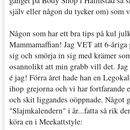
gänget på Body Shop i Halmstad så ski
själv eller någon du tycker om) som v
Någon som har ett bra tips på kul julk
Mammamaffian! Jag VET att 6-åriga 
sig och smörja in sig med krämer som 
osannolikt att min grabb vill det. Jag
é jag! Förra året hade han en Legoka
ihop grejorna och vi har fortfarand
och skit liggandes oöppnade. Något g
"Slajmkalendern" i år...fatta så rik d
köra en i Meekattstyle: