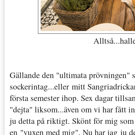
Alltså...hal
Gällande den "ultimata prövningen" s
sockerintag...eller mitt Sangriadricka
första semester ihop. Sex dagar tillsam
"dejta" liksom...även om vi har fått in
ju detta på riktigt. Skönt för mig som 
en "vuxen med mig". Nu har jag ju det