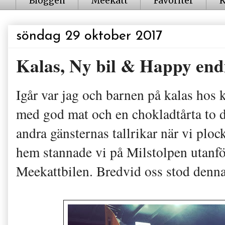
Bloggen
Meekatt
Favoriter
K
söndag 29 oktober 2017
Kalas, Ny bil & Happy end
Igår var jag och barnen på kalas hos 
med god mat och en chokladtårta to die
andra gänsternas tallrikar när vi plo
hem stannade vi på Milstolpen utanfö
Meekattbilen. Bredvid oss stod denn