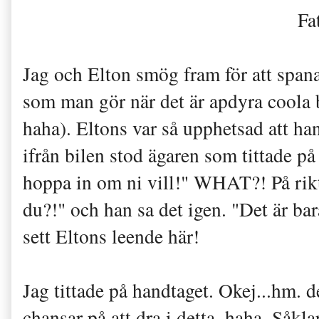
Fa
Jag och Elton smög fram för att spana i
som man gör när det är apdyra coola b
haha). Eltons var så upphetsad att han
ifrån bilen stod ägaren som tittade på
hoppa in om ni vill!" WHAT?! På rikti
du?!" och han sa det igen. "Det är bar
sett Eltons leende här!
Jag tittade på handtaget. Okej...hm. de
chansar på att dra i detta, haha. Såk