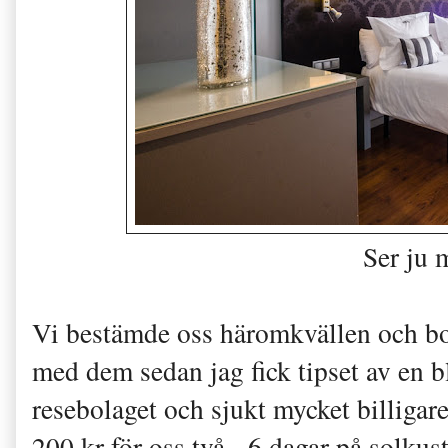
Ser ju 
Vi bestämde oss häromkvällen och b
med dem sedan jag fick tipset av en b
resebolaget och sjukt mycket billigar
200 kr för oss två - 6 dagar på solkus