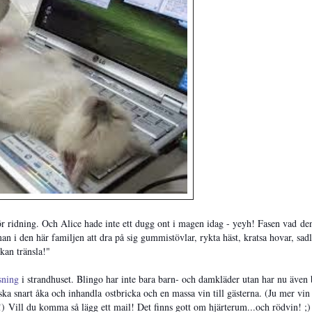
ör ridning. Och Alice hade inte ett dugg ont i magen idag - yeyh! Fasen vad de
an i den här familjen att dra på sig gummistövlar, rykta häst, kratsa hovar, sad
 kan tränsla!"
sning
i strandhuset. Blingo har inte bara barn- och damkläder utan har nu även 
g ska snart åka och inhandla ostbricka och en massa vin till gästerna. (Ju mer vi
 Vill du komma så lägg ett mail! Det finns gott om hjärterum...och rödvin! ;)