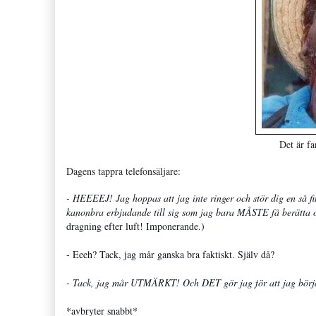
Det är fan
Dagens tappra telefonsäljare:
- HEEEEJ! Jag hoppas att jag inte ringer och stör dig en så 
kanonbra erbjudande till sig som jag bara MÅSTE få berätta
dragning efter luft! Imponerande.)
- Eeeh? Tack, jag mår ganska bra faktiskt. Själv då?
- Tack, jag mår UTMÄRKT! Och DET gör jag f
ör att jag bör
*avbryter snabbt*