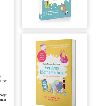
n
la och
börjat
n man