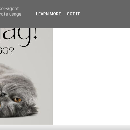
user-agent
erate usage
LEARN MORE
GOT IT