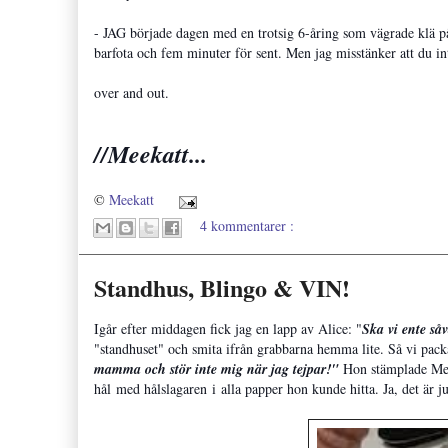
- JAG började dagen med en trotsig 6-åring som vägrade klä på 
barfota och fem minuter för sent. Men jag misstänker att du inte
over and out.
//Meekatt...
©
Meekatt
4 kommentarer :
Standhus, Blingo & VIN!
Igår efter middagen fick jag en lapp av Alice: "
Ska vi ente så
"standhuset" och smita ifrån grabbarna hemma lite. Så vi pack
mamma och stör inte mig när jag tejpar!"
Hon stämplade Meek
hål med hålslagaren i alla papper hon kunde hitta. Ja, det är j