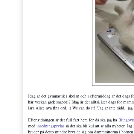
Idag är det gymnastik i skolan och i eftermiddag är det dags f
här veckan gick snabbt!? Idag är det alltså åter dags för mamm
lära Alice nya fina ord. ;) We can do it! "Jag är inte rädd...jag
Efter ridningen är det full fart hem för då ska jag ha
Blingovi
med
inredningsprylar
så det ska bli kul att se alla nyheter. Ja
bjuder på desto mindre bryr de sig om dammråttorna i hörnen!)