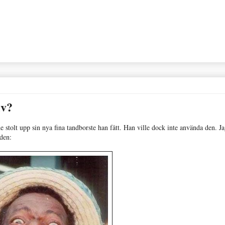
iv?
e stolt upp sin nya fina tandborste han fått. Han ville dock inte använda den. J
lden: