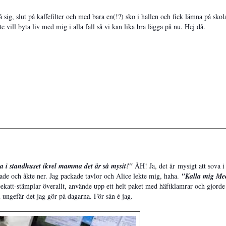
sig, slut på kaffefilter och med bara en(!?) sko i hallen och fick lämna på skol
 vill byta liv med mig i alla fall så vi kan lika bra lägga på nu. Hej då.
va i standhuset ikvel mamma det är så mysit!"
ÅH! Ja, det är mysigt att sova i
ade och åkte ner. Jag packade tavlor och Alice lekte mig, haha.
"Kalla mig Me
att-stämplar överallt, använde upp ett helt paket med häftklamrar och gjorde
u ungefär det jag gör på dagarna. För sån é jag.