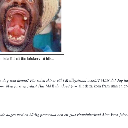
 inte lätt att äta falukorv så här...
fin dag som denna? För solen skiner väl i Mellbystrand också!? MEN du! Jag har
 om. Men först en fråga! Hur MÅR du idag?
(<-- allt detta kom fram utan en en
jade dagen med en härlig promenad och ett glas vitaminberikad Aloe Vera-juice