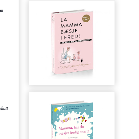
an
ekatt