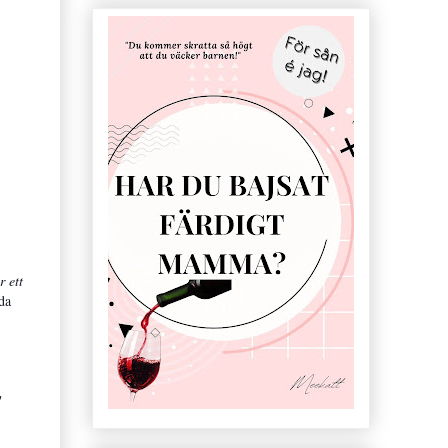
 ett
da
!