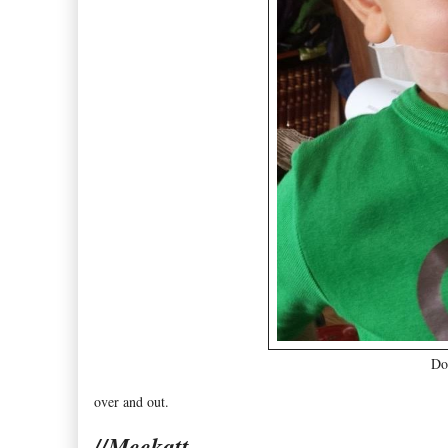
Do
over and out.
//Meekatt...