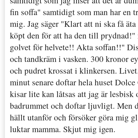
samtidigt som jag inser att det är dum
fin soffa" samtidigt som man har en tr
mig. Jag säger "Klart att ni ska få äta
köpt den för att ha den till prydnad!"
golvet för helvete!! Akta soffan!!" Di
och tandkräm i vasken. 300 kronor eyel
och pudret krossat i klinkersen. Livet.
minut senare doftar hela huset Dolc
kisar lite kan låtsas att jag är lesbisk
badrummet och doftar ljuvligt. Men de
hällt utanför och försöker göra mig 
luktar mamma. Skjut mig igen.