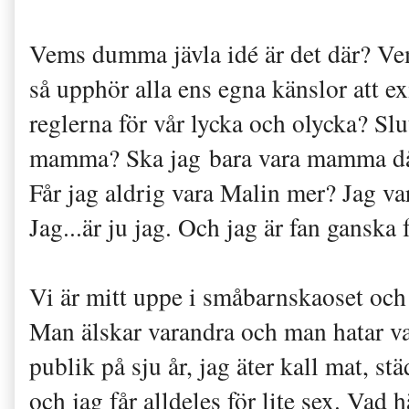
Vems dumma jävla idé är det där? Vem
så upphör alla ens egna känslor att ex
reglerna för vår lycka och olycka? Sluta
mamma? Ska jag bara vara mamma då o
Får jag aldrig vara Malin mer? Jag va
Jag...är ju jag. Och jag är fan ganska 
Vi är mitt uppe i småbarnskaoset och 
Man älskar varandra och man hatar var
publik på sju år, jag äter kall mat, s
och jag får alldeles för lite sex. Va