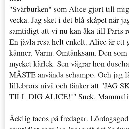
"Svärburken" som Alice gjort till mig 
vecka. Jag sket i det blå skåpet när 
samtidigt att vi nu kan åka till Paris re
En jävla resa helt enkelt. Alice är et
känner. Varm. Omtänksam. Den som ly
mycket kärlek. Sen vägrar hon duscha
MÅSTE använda schampo. Och jag låte
lillebrors nivå och tänker att "
TILL DIG ALICE!!" Suck. Mammaliv
Äcklig tacos på fredagar. Lördagsgodi