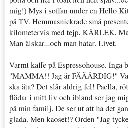
mig!) Mys i soffan under en Hello Kit
på TV. Hemmasnickrade små presenter 
kilometervis med tejp. KÄRLEK. Mas
Man älskar...och man hatar. Livet.
Varmt kaffe på Espressohouse. Inga 
"MAMMA!! Jag är FÄÄÄRDIG!" Varför
ska äta? Det slår aldrig fel! Paella, r
flödar i mitt liv och ibland ser jag mig
på min familj. De ser ut att ha det gan
glada. Men kaoset!? Orden "Jag tyck