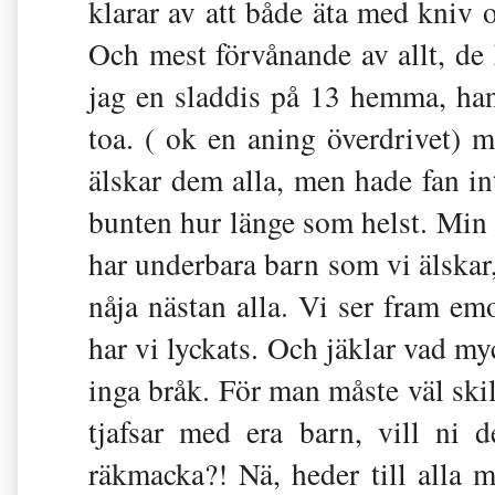
klarar av att både äta med kniv o
Och mest förvånande av allt, d
jag en sladdis på 13 hemma, han
toa. ( ok en aning överdrivet) 
älskar dem alla, men hade fan i
bunten hur länge som helst. Min 
har underbara barn som vi älskar,
nåja nästan alla. Vi ser fram emot
har vi lyckats. Och jäklar vad my
inga bråk. För man måste väl skil
tjafsar med era barn, vill ni d
räkmacka?! Nä, heder till alla