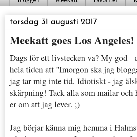
Bloggen
Meekatt
Favoriter
K
torsdag 31 augusti 2017
Meekatt goes Los Angeles!
Dags för ett livstecken va? My god - 
hela tiden att "Imorgon ska jag blog
jag tar mig inte tid. Idiotiskt - jag äl
skärpning! Tack alla som mailar och h
er om att jag lever. ;)
Jag börjar känna mig hemma i Halmsta