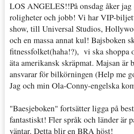
LOS ANGELES!!På onsdag åker jag oc
roligheter och jobb! Vi har VIP-biljett
show, till Universal Studios, Holly
och en massa annat kul! Bajsboken sk
fitnessfolket(haha!?), vi ska shoppa
äta amerikansk skräpmat. Majsan är b
ansvarar för bilkörningen (Help me god
Jag och min Ola-Conny-engelska komm
"Baesjeboken" fortsätter ligga på best
fantastiskt! Fler språk och länder är
väntar. Detta blir en BRA höst!