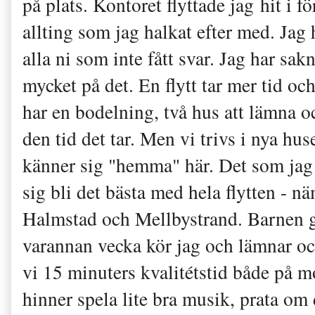
på plats. Kontoret flyttade jag hit i f
allting som jag halkat efter med. Jag 
alla ni som inte fått svar. Jag har sak
mycket på det. En flytt tar mer tid o
har en bodelning, två hus att lämna och
den tid det tar. Men vi trivs i nya hu
känner sig "hemma" här. Det som jag t
sig bli det bästa med hela flytten - n
Halmstad och Mellbystrand. Barnen gå
varannan vecka kör jag och lämnar och
vi 15 minuters kvalitétstid både på 
hinner spela lite bra musik, prata om