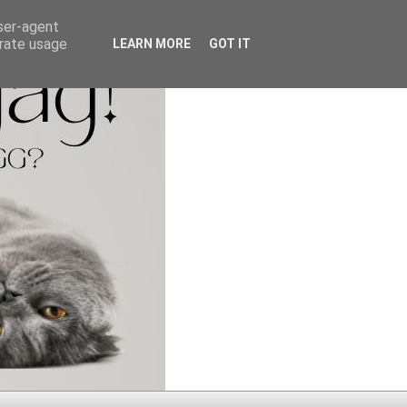
user-agent
erate usage
LEARN MORE
GOT IT