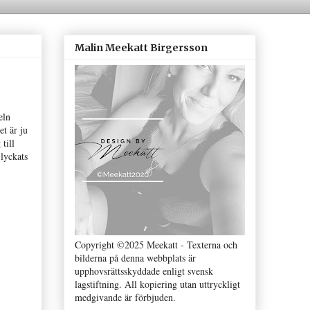
Malin Meekatt Birgersson
eln
et är ju
till
lyckats
Copyright ©2025 Meekatt - Texterna och
bilderna på denna webbplats är
upphovsrättsskyddade enligt svensk
lagstiftning. All kopiering utan uttryckligt
medgivande är förbjuden.