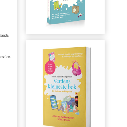
pända
pasalen.