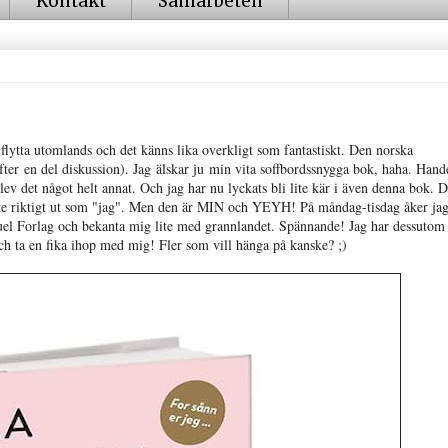
Kontakt
Samarbeten
 flytta utomlands och det känns lika overkligt som fantastiskt. Den norska
fter en del diskussion). Jag älskar ju min vita soffbordssnygga bok, haha. Hand
blev det något helt annat. Och jag har nu lyckats bli lite kär i även denna bok. D
inte riktigt ut som "jag". Men den är MIN och YEYH! På måndag-tisdag åker jag 
ruel Forlag och bekanta mig lite med grannlandet. Spännande! Jag har dessutom 
ch ta en fika ihop med mig! Fler som vill hänga på kanske? ;)