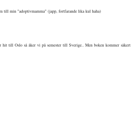
 till min "adoptivmamma" (japp, fortfarande lika kul haha)
hit till Oslo så åker vi på semester till Sverige.. Men boken kommer säkert 
3