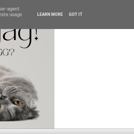
user-agent
erate usage
LEARN MORE
GOT IT