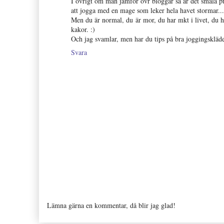
I övrigt om man jämför övr bloggar så är det smala pt
att jogga med en mage som leker hela havet stormar...
Men du är normal, du är mor, du har mkt i livet, du h
kakor. :)
Och jag svamlar, men har du tips på bra joggingskläde
Svara
Lämna gärna en kommentar, då blir jag glad!