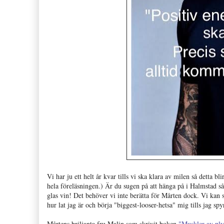
Vi har ju ett helt år kvar tills vi ska klara av milen så detta 
hela föreläsningen.) Är du sugen på att hänga på i Halmstad så 
glas vin! Det behöver vi inte berätta för Mårten dock. Vi kan s
hur lat jag är och börja "biggest-looser-hetsa" mig tills jag s
Mårtens briljanta fru Malin som skrivit boken
"Muskler av ply