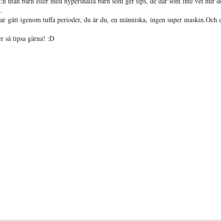
:n utan barn eller med hypersnälla barn som ger tips, de där som inte vet hur d
.
ar gått igenom tuffa perioder, du är du, en människa, ingen super maskin.Och d
r så tipsa gärna! :D