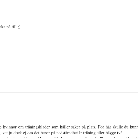
ka på till ;)
rre kvinnor om träningskläder som håller saker på plats. För här skulle du kun
er, vet ju dock ej om det beror på nedstämdhet lr träning eller bägge två.