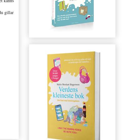
et känns
u gillar