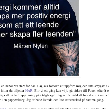
blir en kanonbra start för oss. (Jag ska försöka att uppföra mig och inte smygäta G
hittar du biljetter
HÄR.
Blir vi ett gäng kan vi ju gå vidare till Foxen efteråt o
äga att vi tar trappträning på Galgberget. Jag är lite rädd att han ska se i mina
pyr i en papperskorg. Jag är både livrädd och lite starstrucked på samma gång.
sch"
- sagan om den korvälskande leksaksflodhästen som ville bli kändis-PT!