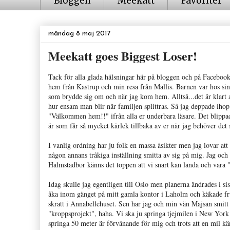
Bloggen
Meekatt
Favoriter
måndag 8 maj 2017
Meekatt goes Biggest Loser!
Tack för alla glada hälsningar här på bloggen och på Facebook! 
hem från Kastrup och min resa från Mallis. Barnen var hos sin p
som brydde sig om och när jag kom hem. Alltså...det är klart 
hur ensam man blir när familjen splittras. Så jag deppade iho
"Välkommen hem!!" ifrån alla er underbara läsare. Det blippade
är som får så mycket kärlek tillbaka av er när jag behöver det
I vanlig ordning har ju folk en massa åsikter men jag lovar att 
någon annans tråkiga inställning smitta av sig på mig. Jag och
Halmstadbor känns det toppen att vi snart kan landa och vara
Idag skulle jag egentligen till Oslo men planerna ändrades i sist
åka inom gänget på mitt gamla kontor i Laholm och käkade fr
skratt i Annabellehuset. Sen har jag och min vän Majsan smitt p
"kroppsprojekt", haha. Vi ska ju springa tjejmilen i New York n
springa 50 meter är förvånande för mig och trots att en mil k