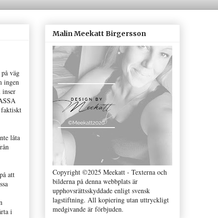
Malin Meekatt Birgersson
n på väg
m ingen
 inser
 MASSA
faktiskt
nte låta
från
Copyright ©2025 Meekatt - Texterna och
på att
bilderna på denna webbplats är
ssa
upphovsrättsskyddade enligt svensk
lagstiftning. All kopiering utan uttryckligt
n
medgivande är förbjuden.
rta i