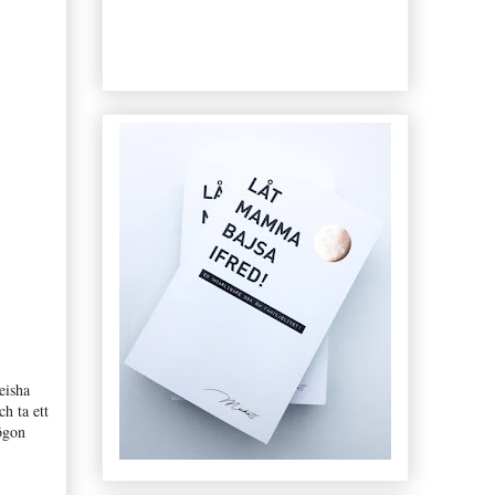
eisha
ch ta ett
 ögon