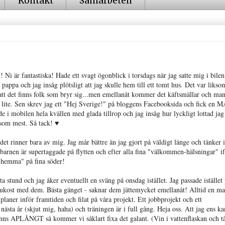
Kontakt
Samarbeten
Ni är fantastiska! Hade ett svagt ögonblick i torsdags när jag satte mig i bile
appa och jag insåg plötsligt att jag skulle hem till ett tomt hus. Det var likso
att det finns folk som bryr sig...men emellanåt kommer det käftsmällar och man
p lite. Sen skrev jag ett "Hej Sverige!" på bloggens Facebooksida och fick en
 i mobilen hela kvällen med glada tillrop och jag insåg hur lyckligt lottad jag 
 som mest. Så tack! ♥
det rinner bara av mig. Jag mår bättre än jag gjort på väldigt länge och tänker i
 barnen är supertaggade på flytten och efter alla fina "välkommen-hälsningar" i
 "hemma" på fina söder!
a stund och jag åker eventuellt en sväng på onsdag istället. Jag passade istället 
ukost med dem. Bästa gänget - saknar dem jättemycket emellanåt! Alltid en ma
laner inför framtiden och filat på våra projekt. Ett jobbprojekt och ett
ästa år (skjut mig, haha) och träningen är i full gång. Heja oss. Att jag ens ka
änns APLÅNGT så kommer vi såklart fixa det galant. (Vin i vattenflaskan och tå