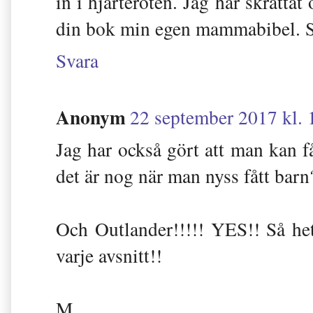
in i hjärteroten. Jag har skratta
din bok min egen mammabibel.
Svara
Anonym
22 september 2017 kl. 
Jag har också gört att man kan f
det är nog när man nyss fått barn
Och Outlander!!!!! YES!! Så he
varje avsnitt!!
M