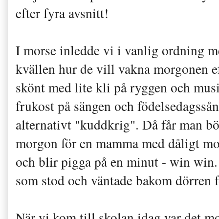
efter fyra avsnitt!
I morse inledde vi i vanlig ordning 
kvällen hur de vill vakna morgonen eft
skönt med lite kli på ryggen och musi
frukost på sängen och födelsedagssång
alternativt "kuddkrig". Då får man bö
morgon för en mamma med dåligt mor
och blir pigga på en minut - win win.
som stod och väntade bakom dörren för 
När vi kom till skolan idag var det 