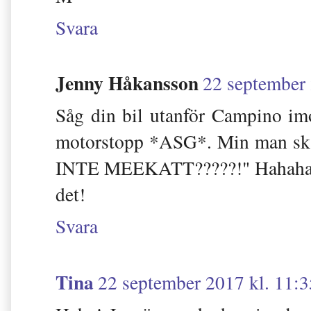
Svara
Jenny Håkansson
22 september 
Såg din bil utanför Campino imor
motorstopp *ASG*. Min man skä
INTE MEEKATT?????!" Hahahaha! 
det!
Svara
Tina
22 september 2017 kl. 11:3