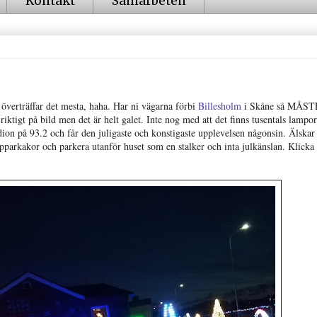
Kontakt
Samarbeten
 överträffar det mesta, haha. Har ni vägarna förbi
Billesholm
i Skåne så MÅST
riktigt på bild men det är helt galet. Inte nog med att det finns tusentals lampo
dion på 93.2 och får den juligaste och konstigaste upplevelsen någonsin. Älskar 
pepparkakor och parkera utanför huset som en stalker och inta julkänslan. Klicka