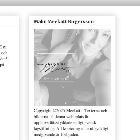
Malin Meekatt Birgersson
E ni
r och
det!!
 på
Copyright ©2025 Meekatt - Texterna och
bilderna på denna webbplats är
upphovsrättsskyddade enligt svensk
lagstiftning. All kopiering utan uttryckligt
medgivande är förbjuden.