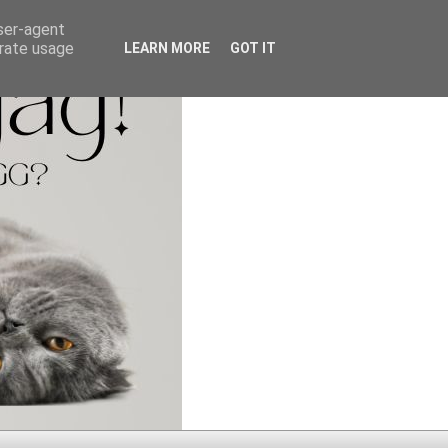
user-agent
erate usage
LEARN MORE
GOT IT