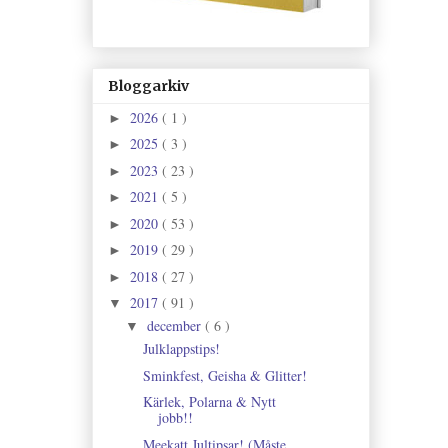
Bloggarkiv
2026
( 1 )
►
2025
( 3 )
►
2023
( 23 )
►
2021
( 5 )
►
2020
( 53 )
►
2019
( 29 )
►
2018
( 27 )
►
2017
( 91 )
▼
december
( 6 )
▼
Julklappstips!
Sminkfest, Geisha & Glitter!
Kärlek, Polarna & Nytt
jobb!!
Meekatt Jultipsar! (Måste