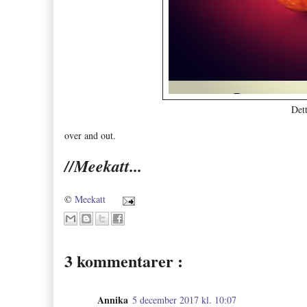
Det
over and out.
//Meekatt...
©
Meekatt
3 kommentarer :
Annika
5 december 2017 kl. 10:07