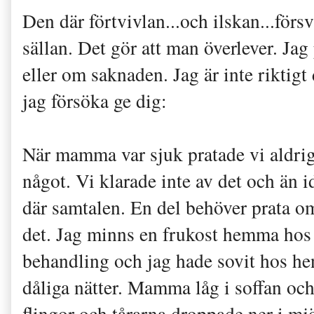
Den där förtvivlan...och ilskan...fö
sällan. Det gör att man överlever. J
eller om saknaden. Jag är inte riktigt
jag försöka ge dig:
När mamma var sjuk pratade vi aldrig
något. Vi klarade inte av det och än i
där samtalen. En del behöver prata o
det. Jag minns en frukost hemma hos
behandling och jag hade sovit hos he
dåliga nätter. Mamma låg i soffan och 
flingor och tårarna droppade ner i mj