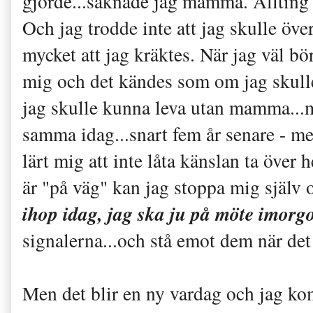
gjorde...saknade jag mamma. Allti
Och jag trodde inte att jag skulle öve
mycket att jag kräktes. När jag väl bö
mig och det kändes som om jag skulle 
jag skulle kunna leva utan mamma...m
samma idag...snart fem år senare - m
lärt mig att inte låta känslan ta över 
är "på väg" kan jag stoppa mig själv
ihop idag, jag ska ju på möte imor
signalerna...och stå emot dem när det
Men det blir en ny vardag och jag kom