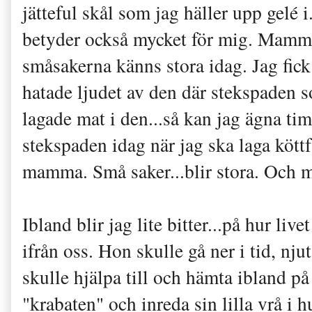
jätteful skål som jag häller upp gelé 
betyder också mycket för mig. Mamma 
småsakerna känns stora idag. Jag fic
hatade ljudet av den där stekspaden 
lagade mat i den...så kan jag ägna timm
stekspaden idag när jag ska laga köttfä
mamma. Små saker...blir stora. Och m
Ibland blir jag lite bitter...på hur l
ifrån oss. Hon skulle gå ner i tid, n
skulle hjälpa till och hämta ibland på 
"krabaten" och inreda sin lilla vrå i h