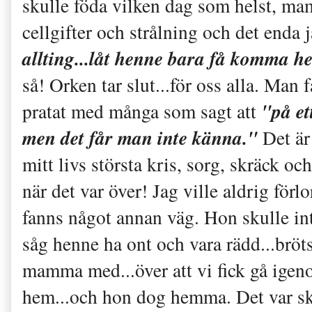
skulle föda vilken dag som helst, ma
cellgifter och strålning och det enda
allting...låt henne bara få komma h
så! Orken tar slut...för oss alla. Man 
"på et
pratat med många som sagt att
men det får man inte känna."
Det är
mitt livs största kris, sorg, skräck 
när det var över! Jag ville aldrig för
fanns något annan väg. Hon skulle int
såg henne ha ont och vara rädd...bröt
mamma med...över att vi fick gå ige
hem...och hon dog hemma. Det var skö