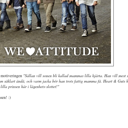
motiveringen
"Sällan vill sonen bli kallad mammas lilla hjärta. Han vill mest 
nom såklart ändå, och varm jacka bör han trots fattig mamma få. Heart & Guts 
lla prinsen här i lägenhets-slottet!"
nsen! :)