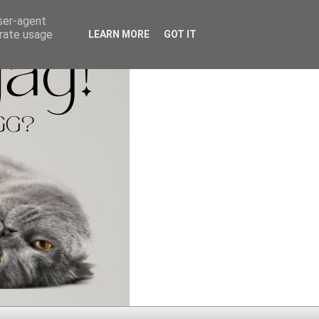
user-agent
erate usage
LEARN MORE
GOT IT