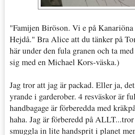
"Famijen Biröson. Vi e på Kanariöna
Hejdå." Bra Alice att du tänker på T
här under den fula granen och ta me
sig med en Michael Kors-väska.)
Jag tror att jag är packad. Eller ja, d
yrande i garderober. 4 resväskor är fu
handbagage är förberedda med kräkpås
haha. Jag är förberedd på ALLT...tror 
smuggla in lite handsprit i planet men 