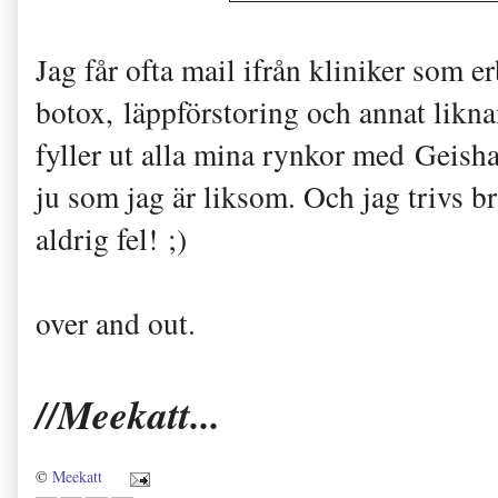
Jag får ofta mail ifrån kliniker som e
botox, läppförstoring och annat likna
fyller ut alla mina rynkor med Geisha
ju som jag är liksom. Och jag trivs b
aldrig fel! ;)
over and out.
//Meekatt...
©
Meekatt