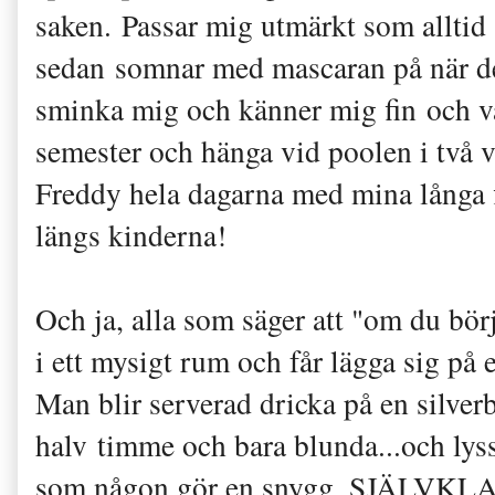
saken. Passar mig utmärkt som alltid
sedan somnar med mascaran på när de
sminka mig och känner mig fin och vak
semester och hänga vid poolen i två 
Freddy hela dagarna med mina långa f
längs kinderna!
Och ja, alla som säger att "om du bör
i ett mysigt rum och får lägga sig p
Man blir serverad dricka på en silver
halv timme och bara blunda...och ly
som någon gör en snygg. SJÄLVKLART