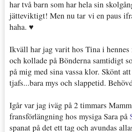
har två barn som har hela sin skolgång
jätteviktigt! Men nu tar vi en paus if
haha. ♥
Ikväll har jag varit hos Tina i henne
och kollade på Bönderna samtidigt s
på mig med sina vassa klor. Skönt att 
tjafs...bara mys och slappetid. Behövd
Igår var jag iväg på 2 timmars Mamma
fransförlängning hos mysiga Sara på
spanat på det ett tag och avundas allas