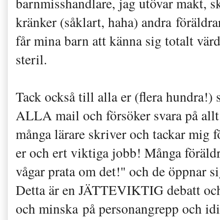
barnmisshandlare, jag utövar makt, 
kränker (såklart, haha) andra föräl
får mina barn att känna sig totalt värd
steril.
Tack också till alla er (flera hundra!
ALLA mail och försöker svara på allt
många lärare skriver och tackar mig fö
er och ert viktiga jobb! Många föräld
vågar prata om det!" och de öppnar si
Detta är en JÄTTEVIKTIG debatt och 
och minska på personangrepp och idiot