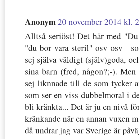
Anonym
20 november 2014 kl. 
Alltså seriöst! Det här med "Du 
"du bor vara steril" osv osv -
sej själva väldigt (själv)goda, och
sina barn (fred, någon?;-). Men 
sej liknnade till de som tycker 
som ser en viss dubbelmoral i de
bli kränkta... Det är ju en nivå f
kränkande när en annan vuxen mä
då undrar jag var Sverige är påväg