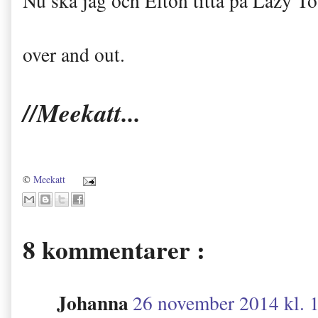
Nu ska jag och Elton titta på Lazy To
over and out.
//Meekatt...
©
Meekatt
8 kommentarer :
Johanna
26 november 2014 kl. 