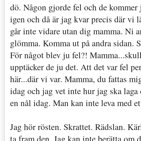
dö. Någon gj
orde fel och de kommer ju
igen och då är jag kvar precis där vi 
går inte vidare utan dig
mamma. Ni an
glömma.
Komma ut på andra sidan. S
För något blev ju fel?! Mamma...skul
upptäcker de ju det. Att det var fel pe
här...där vi va
r. Mamma, du fattas mig
idag och jag vet inte h
ur jag ska laga 
en nål idag.
Man kan inte leva med ett
Jag hör rösten
. Skrattet. Rädslan
. Kä
ta
f
ram d
en.
Jag kan inte
berätta om 