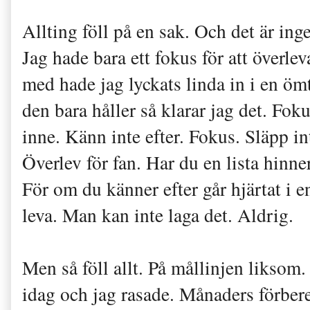
Allting föll på en sak. Och det är inge
Jag hade bara ett fokus för att överle
med hade jag lyckats linda in i en öm
den bara håller så klarar jag det. Fok
inne. Känn inte efter. Fokus. Släpp in
Överlev för fan. Har du en lista hinne
För om du känner efter går hjärtat i e
leva. Man kan inte laga det. Aldrig.
Men s
å föll
allt
. På mållinjen liksom
idag och jag
rasade
.
Månaders förbere