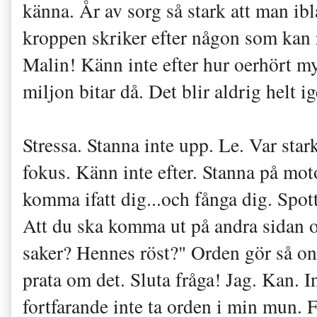
k
änna. År av sorg så stark att man ibl
kroppen skriker efter någon som kan 
Malin! Känn inte efter hur oerhört myc
miljon bitar då. Det blir aldrig helt i
Stressa. Stanna inte upp. Le. Var sta
fokus. K
änn inte efter. Stanna på mo
komma ifatt di
g...
o
ch fånga dig. Sp
ot
Att du ska komma ut på andra si
dan 
saker? Hennes röst?" Orden gör så ont 
prata om det. Sluta fråga! Jag.
Kan. In
fortfarande inte ta orden i min
m
un. 