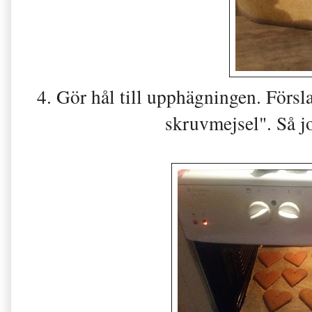
4. Gör hål till upphägningen. Försla
skruvmejsel". Så j