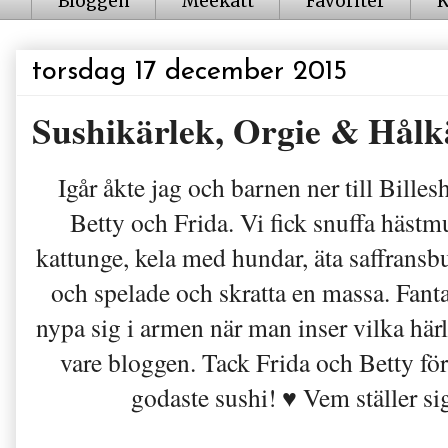
Bloggen
Meekatt
Favoriter
K
torsdag 17 december 2015
Sushikärlek, Orgie & Hålk
Igår åkte jag och barnen ner till Bill
Betty och Frida. Vi fick snuffa hästm
kattunge, kela med hundar, äta saffransb
och spelade och skratta en massa. Fant
nypa sig i armen när man inser vilka härli
vare bloggen. Tack Frida och Betty fö
godaste sushi! ♥ Vem ställer si