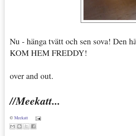
Nu - hänga tvätt och sen sova! Den h
KOM HEM FREDDY!
over and out.
//Meekatt...
©
Meekatt