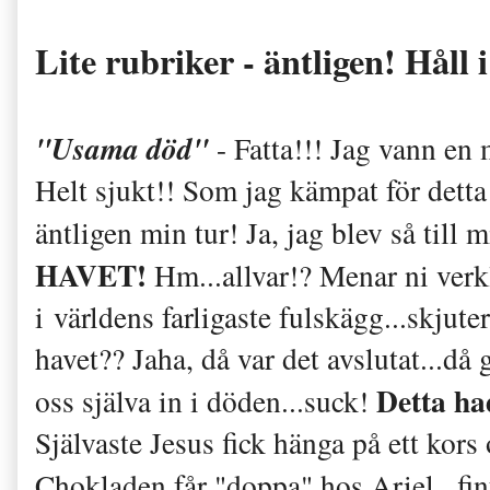
Lite rubriker - äntligen! Håll
"Usama död"
- Fatta!!! Jag vann en 
Helt sjukt!! Som jag kämpat för detta
äntligen min tur! Ja, jag blev så till m
HAVET!
Hm...allvar!? Menar ni verkli
i världens farligaste fulskägg...skjut
havet?? Jaha, då var det avslutat...då
Detta h
oss själva in i döden...suck!
Självaste Jesus fick hänga på ett kor
Chokladen får "doppa" hos Ariel...fint,