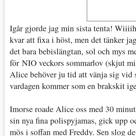
Igår gjorde jag min sista tenta! Wiiii
kvar att fixa i höst, men det tänker 
det bara bebislängtan, sol och mys me
för NIO veckors sommarlov (skjut mig!
Alice behöver ju tid att vänja sig vid
vardagen kommer som en brakskit ig
Imorse roade Alice oss med 30 minut
sin nya fina polispyjamas, gick upp 
mös i soffan med Freddy. Sen slog det