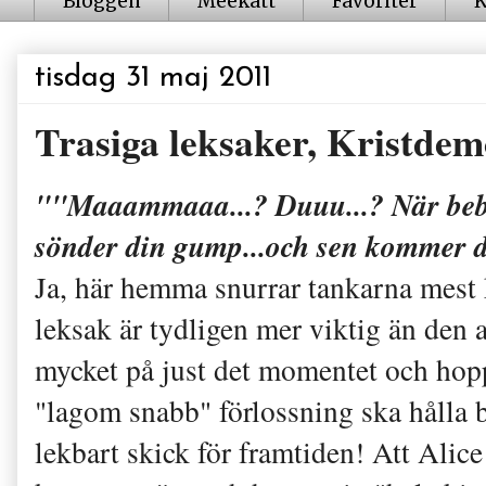
Bloggen
Meekatt
Favoriter
K
tisdag 31 maj 2011
Trasiga leksaker, Kristde
""Maaammaaa...? Duuu...? När beb
sönder din gump...och sen komme
Ja, här hemma snurrar tankarna mest
leksak är tydligen mer viktig än den a
mycket på just det momentet och hopp
"lagom snabb" förlossning ska hålla
lekbart skick för framtiden! Att Alic