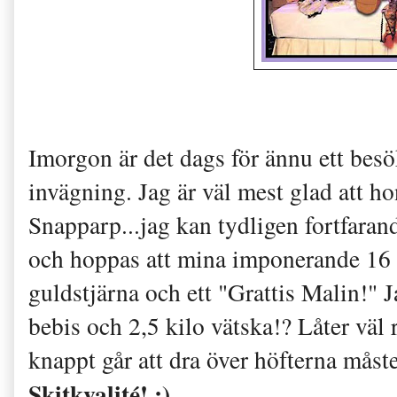
Imorgon är det dags för ännu ett bes
invägning. Jag är väl mest glad att h
Snapparp...jag kan tydligen fortfara
och hoppas att mina imponerande 16 k
guldstjärna och ett "Grattis Malin!" Ja
bebis och 2,5 kilo vätska!? Låter vä
knappt går att dra över höfterna måst
Skitkvalité! ;)