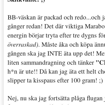
BB-väskan är packad och redo...och ja
gånger redan! Det där viktiga Mara
energin börjar tryta efter tre dygns fö
överraskad)
. Måste åka och köpa änn
gången ska jag INTE äta upp det! Men
"C
liten sammandragning och tänker
h*n är ute!! Då kan jag äta ett helt c
slipper ta kisspaus efter 100 gram! ;)
Nej, nu ska jag fortsätta plåga flugan 