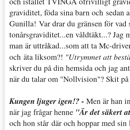
och istället TVINGA ofrivilligt gravi
graviditet, föda sina barn och sedan
Gunilla! Var drar du gränsen för vad 
tonårsgraviditet...en våldtäkt...? Jag 
man är uttråkad...som att ta Mc-drive
och äta liksom?!
"Utrymmet att best
skriver du på din hemsida och jag antar
när du talar om "Nollvision"? Skit på
Kungen ljuger igen!? -
Men är han in
"Är det säkert 
när jag frågar henne
och hon står där och hoppar med sin l