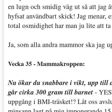
en lugn och smidig väg ut så att jag åt
hyfsat användbart skick! Jag menar, e
total osmidighet har man ju lite att ta 
Ja, som alla andra mammor ska jag up
Vecka 35 - Mammakroppen:
Nu ökar du snabbare i vikt, upp till d
går cirka 300 gram till barnet
- YES
uppgång i BMI-träsket!? Låt oss av
minsann lagt på mig imponerande 15 ki