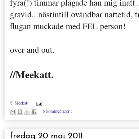
fyra(!) timmar plågade han mig inatt..
gravid...nästintill ovändbar nattetid, 
flugan muckade med FEL person!
over and out.
//Meekatt.
©
Meekatt
6 kommentarer :
fredag 20 maj 2011