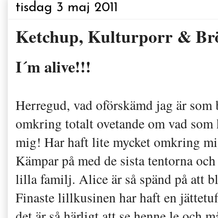
tisdag 3 maj 2011
Ketchup, Kulturporr & Br
I´m alive!!!
Herregud, vad oförskämd jag är som ba
omkring totalt ovetande om vad som h
mig! Har haft lite mycket omkring mi
Kämpar på med de sista tentorna och f
lilla familj. Alice är så spänd på att b
Finaste lillkusinen har haft en jättetu
det är så härligt att se henne le och 