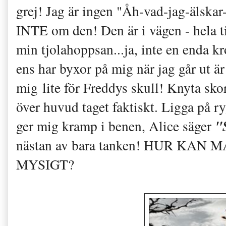
grej! Jag är ingen "Åh-vad-jag-älsk
INTE om den! Den är i vägen - hela ti
min tjolahoppsan...ja, inte en enda kr
ens har byxor på mig när jag går ut är
mig lite för Freddys skull! Knyta skor
över huvud taget faktiskt. Ligga på r
"
ger mig kramp i benen, Alice säger
nästan av bara tanken! HUR KA
MYSIGT?