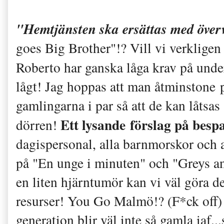
"Hemtjänsten ska ersättas med öve
goes Big Brother"!? Vill vi verkligen
Roberto har ganska låga krav på unde
lågt! Jag hoppas att man åtminstone 
gamlingarna i par så att de kan låtsas 
Ett lysande förslag på besp
dörren!
dagispersonal, alla barnmorskor och al
på "En unge i minuten" och "Greys ana
en liten hjärntumör kan vi väl göra d
resurser! You Go Malmö!? (F*ck off) 
generation blir väl inte så gamla iaf..