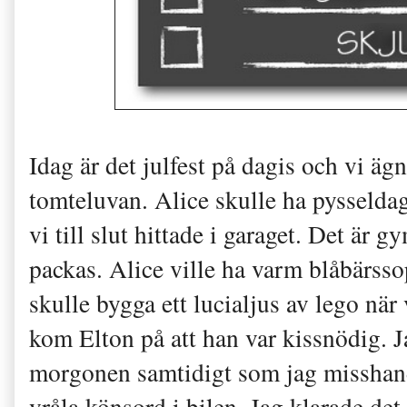
Idag är det julfest på dagis och vi ägn
tomteluvan. Alice skulle ha pysseldag
vi till slut hittade i garaget. Det är
packas. Alice ville ha varm blåbärsso
skulle bygga ett lucialjus av lego när 
kom Elton på att han var kissnödig. J
morgonen samtidigt som jag misshandl
vråla könsord i bilen. Jag klarade det