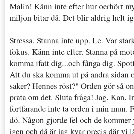
Malin! Känn inte efter hur oerhört myc
miljon bitar då. Det blir aldrig helt i
Stressa. Stanna inte upp. Le. Var sta
fokus. K
änn inte efter. Stanna på mo
komma ifatt di
g...
o
ch fånga dig. Sp
ot
Att du ska komma ut på andra si
dan 
saker? Hennes röst?" Orden gör så ont 
prata om det. Sluta fråga! Jag.
Kan. In
fortfarande inte ta orden i min
m
un. 
dö. Någon gj
orde fel och de kommer ju
igen och då är jag kvar precis där vi 