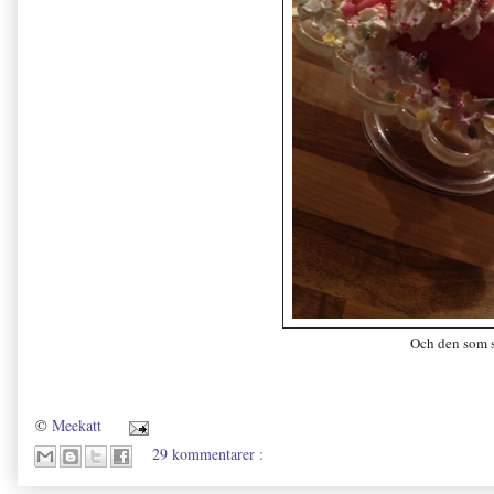
Och den som s
©
Meekatt
29 kommentarer :