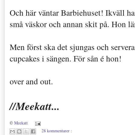
Och här väntar Barbiehuset! Ikväll har
små väskor och annan skit på. Hon lär 
Men först ska det sjungas och serve
cupcakes i sängen. För sån é hon!
over and out.
//Meekatt...
©
Meekatt
28 kommentarer :