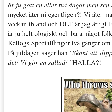
är ju gott en eller två dagar men sen 
mycket äter ni egentligen?! Vi äter ma
veckan ibland och DET är jag ärligt ta
är ju helt ologiskt och bara något fo
Kellogs Specialflingor två gånger om d
På juldagen säger han
"Skönt att slip
det! Vi gör en sallad!"
HALLÅ?!