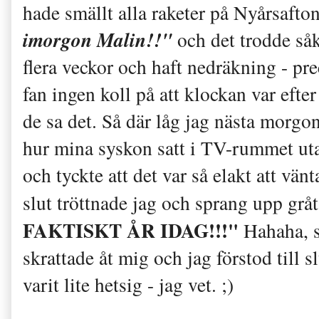
hade smällt alla raketer på Nyårsafto
imorgon Malin!!"
och det trodde såkl
flera veckor och haft nedräkning - pr
fan ingen koll på att klockan var efter
de sa det. Så där låg jag nästa morgo
hur mina syskon satt i TV-rummet ut
och tyckte att det var så elakt att vänt
slut tröttnade jag och sprang upp gr
FAKTISKT ÅR IDAG!!!"
Hahaha, s
skrattade åt mig och jag förstod till sl
varit lite hetsig - jag vet. ;)