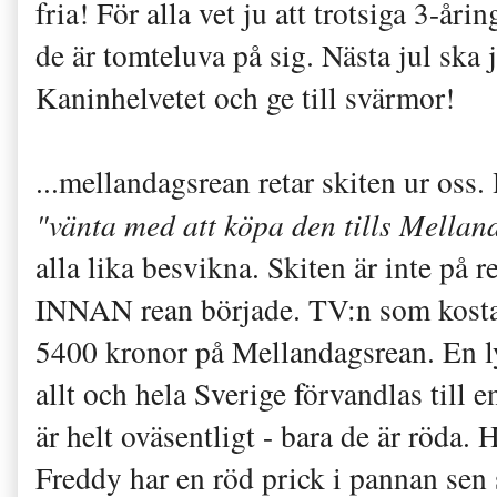
fria! För alla vet ju att trotsiga 3-åri
de är tomteluva på sig. Nästa jul ska
Kaninhelvetet och ge till svärmor!
...mellandagsrean retar skiten ur oss
"vänta med att köpa den tills Mellan
alla lika besvikna. Skiten är inte på r
INNAN rean började. TV:n som kosta
5400 kronor på Mellandagsrean. En ly
allt och hela Sverige förvandlas till 
är helt oväsentligt - bara de är röda
Freddy har en röd prick i pannan sen 