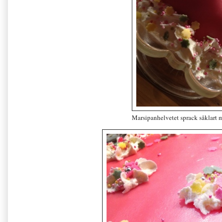
Marsipanhelvetet sprack såklart 