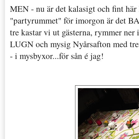
MEN - nu är det kalasigt och fint här
"partyrummet" för imorgon är det B
tre kastar vi ut gästerna, rymmer ner 
LUGN och mysig Nyårsafton med trerä
- i mysbyxor...för sån é jag!