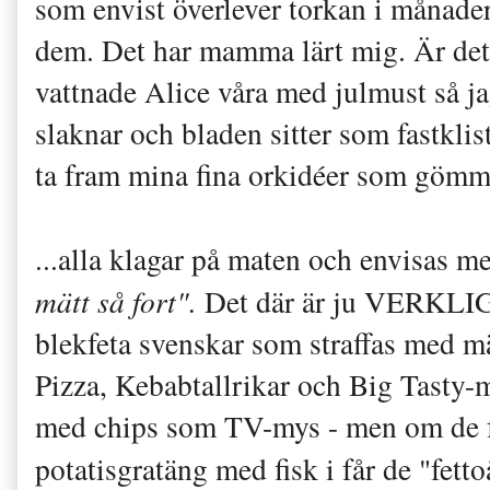
som envist överlever torkan i månad
dem. Det har mamma lärt mig. Är det j
vattnade Alice våra med julmust så jag
slaknar och bladen sitter som fastkli
ta fram mina fina orkidéer som gömme
...alla klagar på maten och envisas m
mätt så fort".
Det där är ju VERKLIGE
blekfeta svenskar som straffas med mä
Pizza, Kebabtallrikar och Big Tasty-
med chips som TV-mys - men om de får
potatisgratäng med fisk i får de "fet