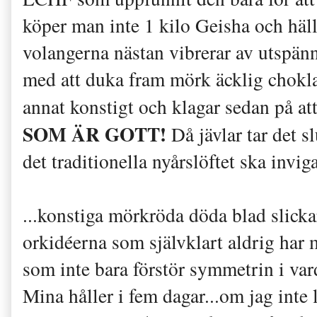
köper man inte 1 kilo Geisha och hälle
volangerna nästan vibrerar av utspänn
med att duka fram mörk äcklig chokla
annat konstigt och klagar sedan på att 
SOM ÄR GOTT!
Då jävlar tar det s
det traditionella nyårslöftet ska invig
...konstiga mörkröda döda blad slicka
orkidéerna som självklart aldrig har m
som inte bara förstör symmetrin i va
Mina håller i fem dagar...om jag inte 