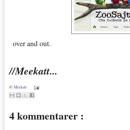
over and out.
//Meekatt...
©
Meekatt
4 kommentarer :