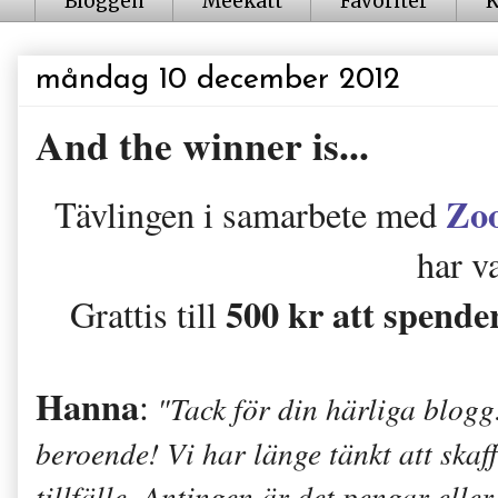
Bloggen
Meekatt
Favoriter
K
måndag 10 december 2012
And the winner is...
Zoo
Tävlingen i samarbete med
har v
500 kr att spende
Grattis till
Hanna
:
"Tack för din härliga blogg!
beroende! Vi har länge tänkt att skaff
tillfälle. Antingen är det pengar ell