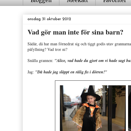
Bloggen
Meekatt
Favoriter
onsdag 31 oktober 2012
Vad gör man inte för sina barn?
Sådär, då har man förnedrat sig och tiggt godis utav grannarn
påfyllning? Vad tror ni?
Snälla grannen:
"Alice, vad hade du gjort om vi hade sagt b
Jag:
"Då hade jag släppt en rälig fis i dörren!"