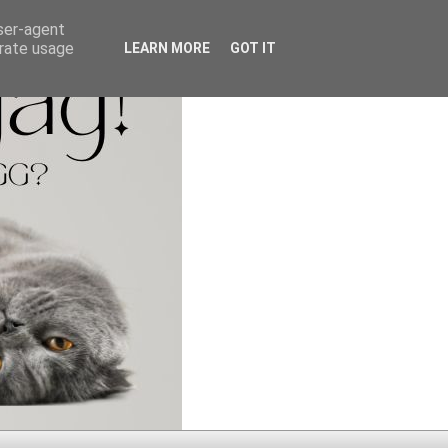
user-agent
erate usage
LEARN MORE
GOT IT