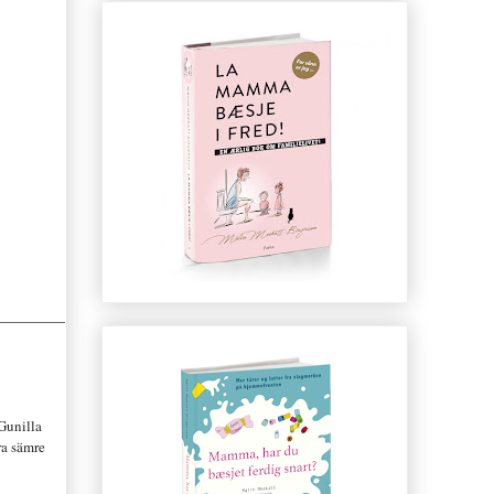
 G
unilla
ra sämre