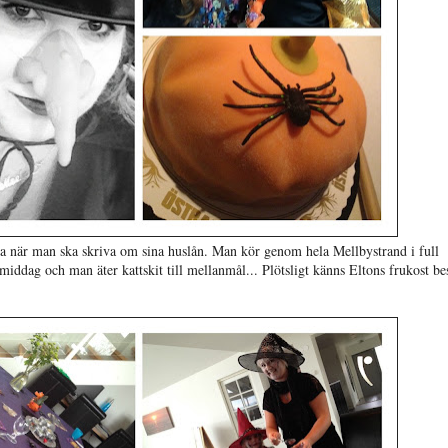
äsa när man ska skriva om sina huslån. Man kör genom hela Mellbystrand i full
l middag och man äter kattskit till mellanmål... Plötsligt känns Eltons frukost b