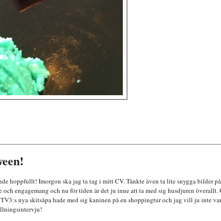
ween!
nde hopp
fullt!
Imorgon ska jag ta tag i mitt CV.
Tänkte även ta lite snygga bilder på
de
och engagemang och nu för tiden är det ju inne att ta med sig hu
sdjuren
överallt.
 TV3:s ny
a skitsåpa hade med sig kanin
en på en shoppingtur och jag vill ju inte va
llningsintervju!