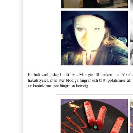
En helt vanlig dag i mitt liv... Man går till banken med häxn
häxutstyrsel, man äter blodiga fingrar och blått potatismos til
av kaninlortar inte längre så konstig.