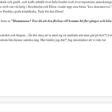
 skrik
och gn
äll...
och kaffe uthällt över hela bordet (och över reporterns anteckninga
de stolt om vår helg i Stockholm och Elton visade upp sina bästa "kex-ätar-mo
oves"
av Freddys goda kladdkaka. Tack för den
Elton
!
e hem sa
"Mamma
aaa?
T
ror du att den flickan vill komma
hit
fler gånger och leka
kattskit
och fingrar.
..
(Är det okej att ta med si
g en matlåda när man går på fest?!)
I e
ssutom
låta henne sminka mig. Hur tänkte jag där?
!
Jag misstänker att vi inte tar