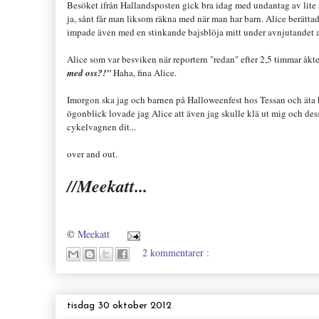
Besöket
i
från Hallandsposten gick bra idag
med undantag av l
ite
ja, s
ånt får man liksom räkna med när man h
ar barn
. Alice
berätta
i
m
pade även med en stinkande bajsblöja mitt
under
avnjutandet 
Alice som var besviken när reporte
rn "reda
n" efter 2,5 timmar åkt
med oss
?!"
Haha, fina Alice.
Imorgon ska jag och barnen på Halloween
fest hos Tessan och ät
a 
ögonblick lovade jag Alice at
t även jag skulle klä ut mig och
de
cykelvagnen dit...
over and
out.
//Meekatt...
©
Meekatt
2 kommentarer :
tisdag 30 oktober 2012