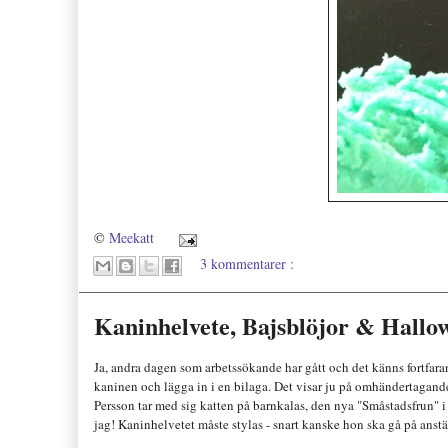
©
Meekatt
3 kommentarer :
Kaninhelvete, Bajsblöjor & Hallo
Ja, andra dagen som arbetssökande har gått och det känns fortf
ara
kaninen och lägga in
i en bil
aga
. Det visar ju på omhändertagan
P
ers
son tar med sig katten på barnkalas, den ny
a
"Småstadsfrun" i
jag! Kaninhelvetet
måste stylas - sna
rt kanske hon ska
gå
på anstä