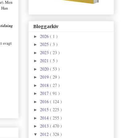
r).
Men
.
Han
 tidning
Bloggarkiv
2026
( 1 )
►
tt svagt
2025
( 3 )
►
2023
( 23 )
►
2021
( 5 )
►
2020
( 53 )
►
2019
( 29 )
►
2018
( 27 )
►
2017
( 91 )
►
2016
( 124 )
►
2015
( 225 )
►
2014
( 255 )
►
2013
( 470 )
►
2012
( 328 )
▼