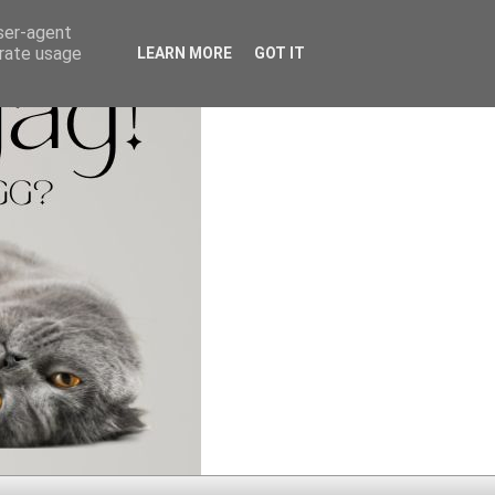
user-agent
erate usage
LEARN MORE
GOT IT