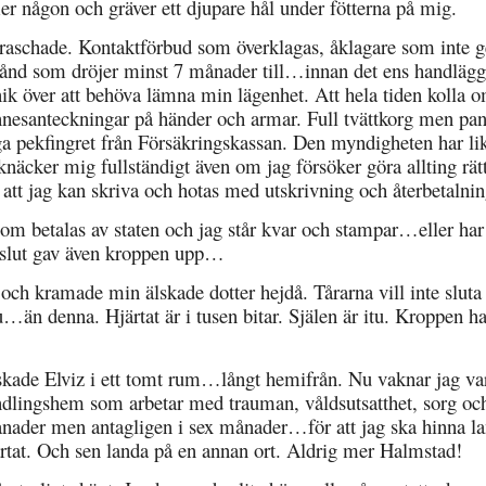
 någon och gräver ett djupare hål under fötterna på mig.
raschade. Kontaktförbud som överklagas, åklagare som inte g
stånd som dröjer minst 7 månader till…innan det ens handlägg
ik över att behöva lämna min lägenhet. Att hela tiden kolla 
innesanteckningar på händer och armar. Full tvättkorg men pa
iga pekfingret från Försäkringskassan. Den myndigheten har lik
näcker mig fullständigt även om jag försöker göra allting rät
 att jag kan skriva och hotas med utskrivning och återbetalnin
t som betalas av staten och jag står kvar och stampar…eller har
ll slut gav även kroppen upp…
 och kramade min älskade dotter hejdå. Tårarna vill inte sluta
n denna. Hjärtat är i tusen bitar. Själen är itu. Kroppen ha
skade Elviz i ett tomt rum…långt hemifrån. Nu vaknar jag va
dlingshem som arbetar med trauman, våldsutsatthet, sorg oc
månader men antagligen i sex månader…för att jag ska hinna l
ärtat. Och sen landa på en annan ort. Aldrig mer Halmstad!