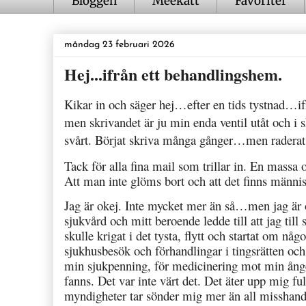
Bloggen
Meekatt
Favoriter
måndag 23 februari 2026
Hej...ifrån ett behandlingshem.
Kikar in och säger hej…efter en tids tystnad…if
men skrivandet är ju min enda ventil utåt och i 
svårt. Börjat skriva många gånger…men raderat
Tack för alla fina mail som trillar in. En massa
Att man inte glöms bort och att det finns männis
Jag är okej. Inte mycket mer än så…men jag är o
sjukvård och mitt beroende ledde till att jag till 
skulle krigat i det tysta, flytt och startat om n
sjukhusbesök och förhandlingar i tingsrätten och 
min sjukpenning, för medicinering mot min ånges
fanns. Det var inte värt det. Det äter upp mig f
myndigheter tar sönder mig mer än all misshand