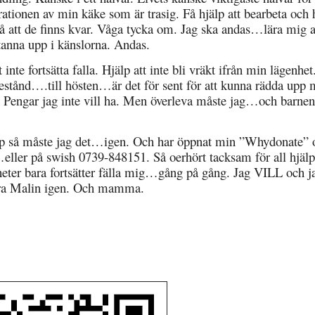
rationen av min käke som är trasig. Få hjälp att bearbeta och h
 på att de finns kvar. Våga tycka om. Jag ska andas…lära mig a
tanna upp i känslorna. Andas.
 inte fortsätta falla. Hjälp att inte bli vräkt ifrån min lägenhet
adestånd….till hösten…är det för sent för att kunna rädda up
då. Pengar jag inte vill ha. Men överleva måste jag…och barn
jälp så måste jag det…igen. Och har öppnat min ”Whydonate” 
ller på swish 0739-848151. Så oerhört tacksam för all hjälp
igheter bara fortsätter fälla mig…gång på gång. Jag VILL och j
ara Malin igen. Och mamma.