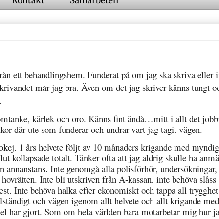
Kontakt
Samarbeten
rån ett behandlingshem. Funderat på om jag ska skriva eller i
skrivandet mår jag bra. Även om det jag skriver känns tungt o
.
 omtanke, kärlek och oro. Känns fint ändå…mitt i allt det jobb
kor där ute som funderar och undrar vart jag tagit vägen.
kej. 1 års helvete följt av 10 månaders krigande med myndig
slut kollapsade totalt. Tänker ofta att jag aldrig skulle ha anmä
ågon annanstans. Inte genomgå alla polisförhör, undersökningar,
hovrätten. Inte bli utskriven från A-kassan, inte behöva slåss 
t. Inte behöva halka efter ekonomiskt och tappa all trygghe
ullständigt och vägen igenom allt helvete och allt krigande med
el har gjort. Som om hela världen bara motarbetar mig hur j