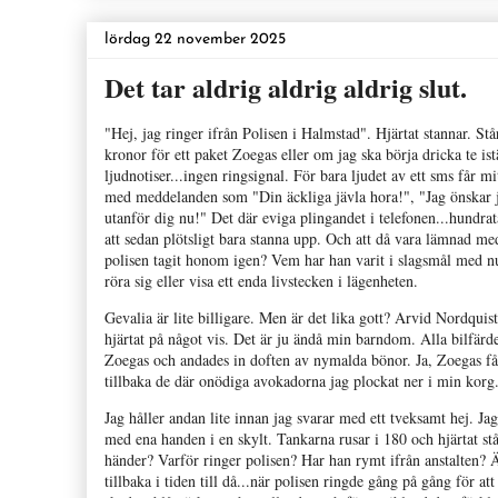
lördag 22 november 2025
Det tar aldrig aldrig aldrig slut.
"Hej, jag ringer ifrån Polisen i Halmstad". Hjärtat stannar. S
kronor för ett paket Zoegas eller om jag ska börja dricka te ist
ljudnotiser...ingen ringsignal. För bara ljudet av ett sms får mi
med meddelanden som "Din äckliga jävla hora!", "Jag önskar jag
utanför dig nu!" Det där eviga plingandet i telefonen...hundr
att sedan plötsligt bara stanna upp. Och att då vara lämnad me
polisen tagit honom igen? Vem har han varit i slagsmål med nu?
röra sig eller visa ett enda livstecken i lägenheten.
Gevalia är lite billigare. Men är det lika gott? Arvid Nordquis
hjärtat på något vis. Det är ju ändå min barndom. Alla bilfär
Zoegas och andades in doften av nymalda bönor. Ja, Zoegas får 
tillbaka de där onödiga avokadorna jag plockat ner i min kor
Jag håller andan lite innan jag svarar med ett tveksamt hej. Ja
med ena handen i en skylt. Tankarna rusar i 180 och hjärtat står
händer? Varför ringer polisen? Har han rymt ifrån anstalten? Ä
tillbaka i tiden till då...när polisen ringde gång på gång för 