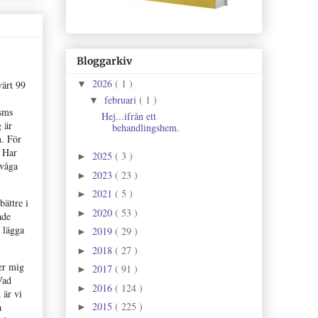
Bloggarkiv
2026
( 1 )
▼
värt 99
februari
( 1 )
▼
 sms
Hej...ifrån ett
g är
behandlingshem.
n. För
? Har
2025
( 3 )
►
 våga
2023
( 23 )
►
2021
( 5 )
►
bättre i
2020
( 53 )
►
ade
 lägga
2019
( 29 )
►
2018
( 27 )
►
ler mig
2017
( 91 )
►
Vad
2016
( 124 )
►
 är vi
2015
( 225 )
a
►