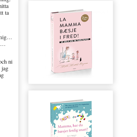
itta
tt ta
.
p mig…
en…
och ni
 jag
ag