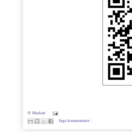
©
Meekatt
Inga kommentarer :