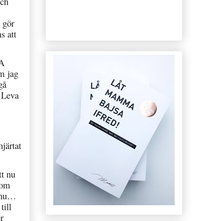
och
 gör
s att
VA
m jag
gå
 Leva
hjärtat
tt nu
som
l nu…
till
r