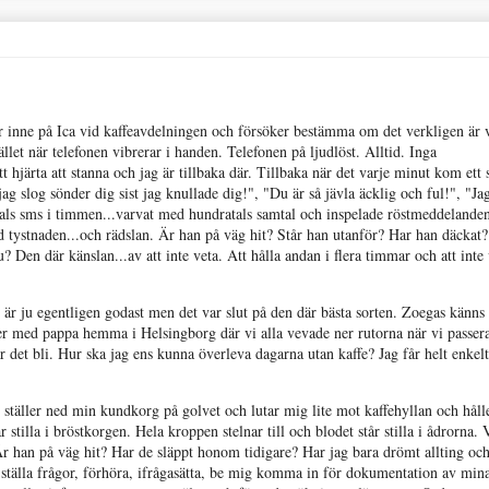
tår inne på Ica vid kaffeavdelningen och försöker bestämma om det verkligen är 
ället när telefonen vibrerar i handen. Telefonen på ljudlöst. Alltid. Inga
tt hjärta att stanna och jag är tillbaka där. Tillbaka när det varje minut kom ett
 slog sönder dig sist jag knullade dig!", "Du är så jävla äcklig och ful!", "Ja
atals sms i timmen...varvat med hundratals samtal och inspelade röstmeddelande
d tystnaden...och rädslan. Är han på väg hit? Står han utanför? Har han däckat
 Den där känslan...av att inte veta. Att hålla andan i flera timmar och att inte
t är ju egentligen godast men det var slut på den där bästa sorten. Zoegas känns 
der med pappa hemma i Helsingborg där vi alla vevade ner rutorna när vi passer
det bli. Hur ska jag ens kunna överleva dagarna utan kaffe? Jag får helt enkelt
g.
g ställer ned min kundkorg på golvet och lutar mig lite mot kaffehyllan och hål
 stilla i bröstkorgen. Hela kroppen stelnar till och blodet står stilla i ådrorna. 
r han på väg hit? Har de släppt honom tidigare? Har jag bara drömt allting och
att ställa frågor, förhöra, ifrågasätta, be mig komma in för dokumentation av min