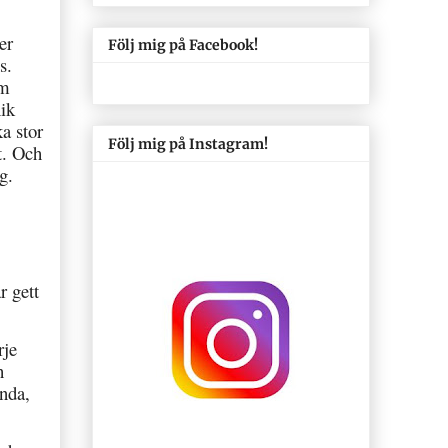
er
Följ mig på Facebook!
s.
om
nik
a stor
Följ mig på Instagram!
t. Och
g.
r gett
rje
h
anda,