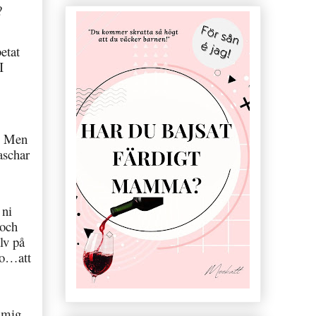
?
etat
I
p. Men
aschar
 ni
 och
lv på
edo…att
 mig.