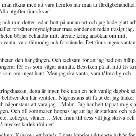
 man räkna med att vara hemlös när man är färdigbehandlad
lla utgifter finns kvar!
g och min dotter redan bott på annan ort och jag hade glatt arb
ället fortsätter myndigheter trasa sönder ett redan trasigt jag. 
gheten börjar behandla mitt ärende kring ansökan om mitt
änta, vara tålmodig och förstående. Det finns ingen väntan
enheten den här gången. Och tacksam för att jag bad om hjäl
fungerar för oss som vågar anmäla. Besviken på att mitt liv kr
liv som om inget hänt. Men jag ska vänta, vara tålmodig och
ringskassan, detta är ingen bok utan en helt vanlig dagbok så
 behöver den här ventilen. Någonstans att få ut det jag tänker
ch någonstans att vara jag…Malin. Jag har helt tappat mig sjä
 igen. Och till sommaren hoppas jag att jag är starkare och r
bete, kollegor, vänner… Men fram till dess vill jag skriva och
så mycket kärlek ifrån er!
ling. Kanske i ett halvår. Livets kanske viktigaste halvår för