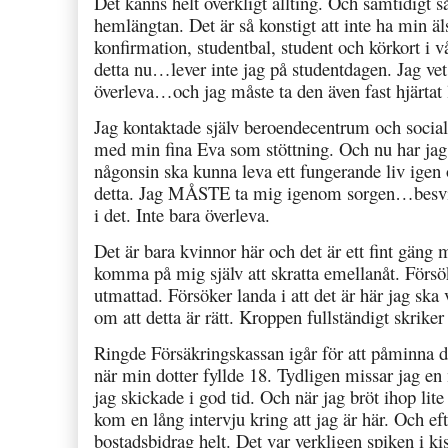
Det känns helt overkligt allting. Och samtidigt s
hemlängtan. Det är så konstigt att inte ha min ä
konfirmation, studentbal, student och körkort i
detta nu…lever inte jag på studentdagen. Jag vet
överleva…och jag måste ta den även fast hjärtat 
Jag kontaktade själv beroendecentrum och socia
med min fina Eva som stöttning. Och nu har ja
någonsin ska kunna leva ett fungerande liv ige
detta. Jag MÅSTE ta mig igenom sorgen…besvikel
i det. Inte bara överleva.
Det är bara kvinnor här och det är ett fint gäng 
komma på mig själv att skratta emellanåt. Förs
utmattad. Försöker landa i att det är här jag ska
om att detta är rätt. Kroppen fullständigt skrik
Ringde Försäkringskassan igår för att påminna d
när min dotter fyllde 18. Tydligen missar jag 
jag skickade i god tid. Och när jag bröt ihop li
kom en lång intervju kring att jag är här. Och eft
bostadsbidrag helt. Det var verkligen spiken i 