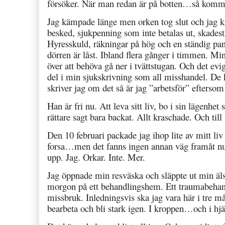
försöker. När man redan är på botten…så kommer
Jag kämpade länge men orken tog slut och jag k
besked, sjukpenning som inte betalas ut, skade
Hyresskuld, räkningar på hög och en ständig pan
dörren är låst. Ibland flera gånger i timmen. M
över att behöva gå ner i tvättstugan. Och det ev
del i min sjukskrivning som all misshandel. De k
skriver jag om det så är jag ”arbetsför” eftersom
Han är fri nu. Att leva sitt liv, bo i sin lägenhe
rättare sagt bara backat. Allt kraschade. Och ti
Den 10 februari packade jag ihop lite av mitt liv
forsa…men det fanns ingen annan väg framåt nu…ä
upp. Jag. Orkar. Inte. Mer.
Jag öppnade min resväska och släppte ut min äl
morgon på ett behandlingshem. Ett traumabehan
missbruk. Inledningsvis ska jag vara här i tre 
bearbeta och bli stark igen. I kroppen…och i hj