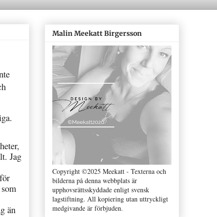
Malin Meekatt Birgersson
nte
ch
iga.
heter,
lt. Jag
Copyright ©2025 Meekatt - Texterna och
för
bilderna på denna webbplats är
t som
upphovsrättsskyddade enligt svensk
lagstiftning. All kopiering utan uttryckligt
medgivande är förbjuden.
ag än