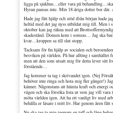
ligga på sjukhus…eller vara på behandling…ska
Hyran pausas inte. Min 18-åriga dotter bor där. A
Hade jag fått hjälp och stöd ifrån början hade ja
heltid med det jag nyss utbildat mig till. Men i st
oktober kan jag räkna med att Brottsoffermyndi
skadestånd. Domen kom i somras… Jag ska bara v
kvar…kroppen sa till slut stopp.
Tacksam för fin hjälp av socialen och beroende
besviken på världen. På hur allting i samhället 
men att den som utsatt mig för detta lever sitt 
förstående…
Jag kommer ta tag i skrivandet igen. (Nej Försäk
behöver inte ringa och hota mig fler gånger!) Jag
känner. Någonstans att hämta kraft och energi o
vägen och ska försöka lista ut vem jag vill vara
möta världen igen. Att ha ett vanligt liv med ar
behålla er läsare i mitt liv. Har genom åren fått 
Nu ska jag ta mig igenom en tuff och lång behand