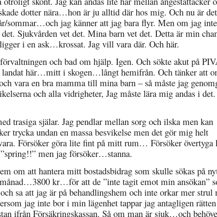
å otroligt skönt. Jag kan andas lite här mellan ångestattacker 
lskade dotter nära…hon är ju alltid där hos mig. Och nu är det
 vår/sommar…och jag känner att jag bara flyr. Men om jag inte
 det. Sjukvården vet det. Mina barn vet det. Detta är min chan
ligger i en ask…krossat. Jag vill vara där. Och här.
lförvaltningen och bad om hjälp. Igen. Och sökte akut på PI
g landat här…mitt i skogen…långt hemifrån. Och tänker att o
n och vara en bra mamma till mina barn – så måste jag genom
serna och alla vidrigheter, Jag måste lära mig andas i det.
med trasiga själar. Jag pendlar mellan sorg och ilska men kan
öker trycka undan en massa besvikelse men det gör mig helt
 vara. Försöker göra lite fint på mitt rum… Försöker övertyga 
er ”spring!!” men jag försöker…stanna.
em om att hantera mitt bostadsbidrag som skulle sökas på ny
en månad…3800 kr…för att de ”inte tagit emot min ansökan” 
te och sa att jag är på behandlingshem och inte orkar mer stru
ersom jag inte bor i min lägenhet tappar jag antagligen rätten 
kistan ifrån Försäkringskassan. Så om man är sjuk…och behöve