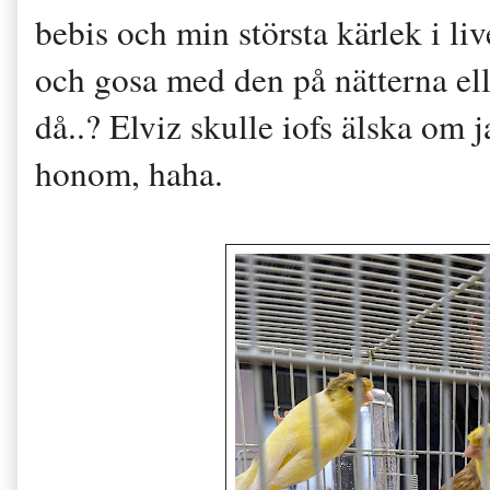
bebis och min största kärlek i li
och gosa med den på nätterna el
då..? Elviz skulle iofs älska om 
honom, haha.