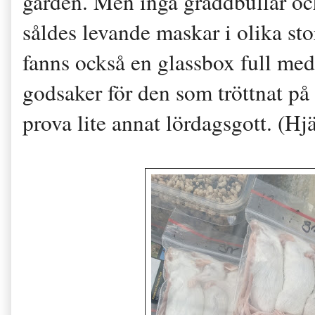
gården. Men inga gräddbullar oc
såldes levande maskar i olika stor
fanns också en glassbox full me
godsaker för den som tröttnat p
prova lite annat lördagsgott. (Hjä