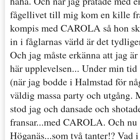
haha. Och när jag pratade med e
fågellivet till mig kom en kille 
kompis med CAROLA så hon ska 
in i fåglarnas värld är det tyd
Och jag måste erkänna att jag är 
här upplevelsen... Under min ti
(när jag bodde i Halmstad för någ
väldig massa party och utgång. 
stod jag och dansade och shotade
fransar...med CAROLA. Och nu st
Höganäs...som två tanter!? Vad i