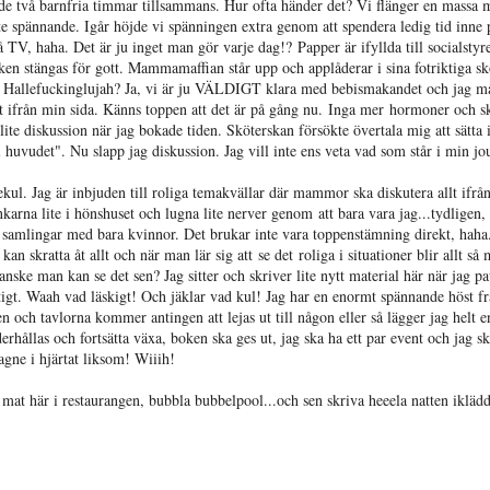
ade två barnfria timmar tillsammans. Hur ofta händer det? Vi flänger en massa 
ite spännande. Igår höjde vi spänningen extra genom att spendera ledig tid inne 
V, haha. Det är ju inget man gör varje dag!? Papper är ifyllda till socialstyre
en stängas för gott. Mammamaffian står upp och applåderar i sina fotriktiga s
 Hallefuckinglujah? Ja, vi är ju VÄLDIGT klara med bebismakandet och jag m
t ifrån min sida. Känns toppen att det är på gång nu. Inga mer hormoner och sk
lite diskussion när jag bokade tiden. Sköterskan försökte övertala mig att sätta 
 i huvudet". Nu slapp jag diskussion. Jag vill inte ens veta vad som står i min jou
kul. Jag är inbjuden till roliga temakvällar där mammor ska diskutera allt ifrå
nkarna lite i hönshuset och lugna lite nerver genom att bara vara jag...tydligen,
tora samlingar med bara kvinnor. Det brukar inte vara toppenstämning direkt, hah
kratta åt allt och när man lär sig att se det roliga i situationer blir allt så
anske man kan se det sen? Jag sitter och skriver lite nytt material här när jag p
ktigt. Waah vad läskigt! Och jäklar vad kul! Jag har en enormt spännande höst f
 och tavlorna kommer antingen att lejas ut till någon eller så lägger jag helt e
derhållas och fortsätta växa, boken ska ges ut, jag ska ha ett par event och jag s
agne i hjärtat liksom! Wiiih!
od mat här i restaurangen, bubbla bubbelpool...och sen skriva heeela natten ikläd