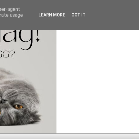
user-agent
erate usage
LEARN MORE
GOT IT