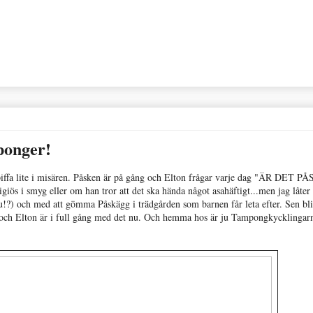
onger!
 piffa lite i misären. Påsken är på gång och Elton frågar varje dag "ÄR DET P
ös i smyg eller om han tror att det ska hända något asahäftigt...men jag låte
 ju!?) och med att gömma Påskägg i trädgården som barnen får leta efter. Sen bli
pp och Elton är i full gång med det nu. Och hemma hos är ju Tampongkycklingar