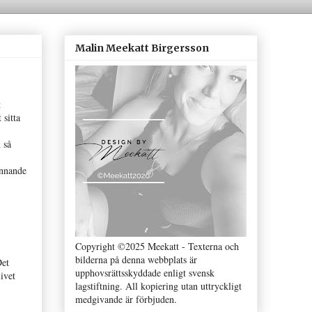
Malin Meekatt Birgersson
t
 sitta
 så
ännande
Copyright ©2025 Meekatt - Texterna och
bilderna på denna webbplats är
Det
upphovsrättsskyddade enligt svensk
ivet
lagstiftning. All kopiering utan uttryckligt
medgivande är förbjuden.