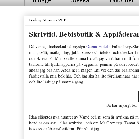
Bloggen
Meekatt
Favoriter
tisdag 31 mars 2015
Skrivtid, Bebisbutik & Applåde
Då var jag incheckad på mysiga
Ocean Hotel
i Falkenberg/Skre
man, tvätt, matlagning, jobb, stress och telefon och checkar in ti
och skriva på. Man skulle kunna tro att jag varit här i mitt förra
tavlorna till ljusknapparna på väggarna, pennan på skrivborde
andas jag bra här. Ända ner i magen...ni vet den där bra andning
färdigställa min bok här. Och jag ska ha lite föreläsningar här
och lite läskigt på samma gång.
Så här mysigt bor
Idag släpptes nya numret av Vamé och ni som är nyfikna på m
handlar om sex...eller sexbrist...och om Mr Grey typ. Temat fö
hos oss småbarnsföräldrar. För sån é jag.