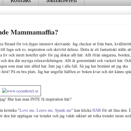
Kontakt
Samarbeten
rande Mammamaffia?
a Strand för två dygns intensivt skrivande. Jag checkar ut från barn, kvällströt
ll lugn och ro, inspiration och skrivtid deluxe. Detta är ett fantastiskt ställe att
 liv och inrett hotellet själv för jag älskar allt här. Allt ifrån sängarna, borden,
t och den där mysiga relaxavdelningen. Allt är genomtänkt och vackert här. Och
en som man inte alltid har. Inte jag i alla fall. Så jag har bestämt att jag ska
 i höst! På en bra plats. Jag har ungefär hälften av boken kvar och det känns sp
 jag! Hur kan man INTE få inspiration här?
in krönika "
Love me, Leave me, Spank me
" kan klicka
HÄR
för att läsa den. 
r den här upplagan var trender och jag valde såklart att tolka trender inom sexl