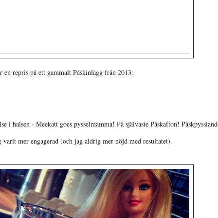
 en repris på ett gammalt Påskinlägg från 2013:
lse i halsen - Meekatt goes pysselmamma! På självaste Påskafton! Påskpyssland
ig varit mer engagerad (och jag aldrig mer nöjd med resultatet).