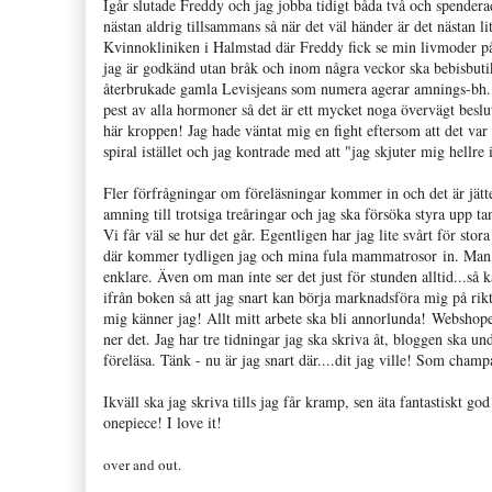
Igår slutade Freddy och jag jobba tidigt båda två och spender
nästan aldrig tillsammans så när det väl händer är det nästan l
Kvinnokliniken i Halmstad där Freddy fick se min livmoder på T
jag är godkänd utan bråk och inom några veckor ska bebisbutik
återbrukade gamla Levisjeans som numera agerar amnings-bh.
pest av alla hormoner så det är ett mycket noga övervägt beslu
här kroppen! Jag hade väntat mig en fight eftersom att det var 
spiral istället och jag kontrade med att "jag skjuter mig hellre
Fler förfrågningar om föreläsningar kommer in och det är jätte
amning till trotsiga treåringar och jag ska försöka styra upp ta
Vi får väl se hur det går. Egentligen har jag lite svårt för s
där kommer tydligen jag och mina fula mammatrosor in. Man kan s
enklare. Även om man inte ser det just för stunden alltid...så k
ifrån boken så att jag snart kan börja marknadsföra mig på ri
mig känner jag! Allt mitt arbete ska bli annorlunda! Webshopen
ner det. Jag har tre tidningar jag ska skriva åt, bloggen ska un
föreläsa. Tänk - nu är jag snart där....dit jag ville! Som champ
Ikväll ska jag skriva tills jag får kramp, sen äta fantastiskt g
onepiece! I love it!
over and out.