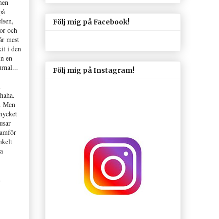
men
på
lsen,
Följ mig på Facebook!
kor och
år mest
it i den
in en
rnal...
Följ mig på Instagram!
n
 haha.
a. Men
 mycket
ausar
ramför
nkelt
ka
d