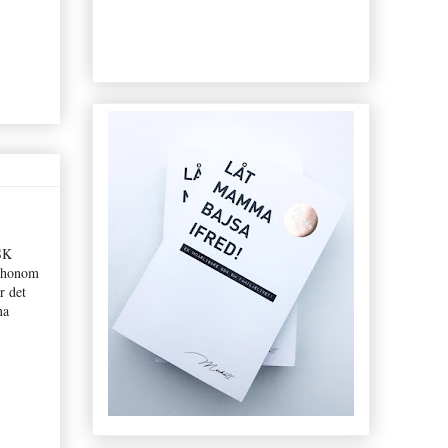
ÅSK
r honom
r det
na