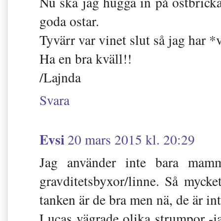
Nu ska jag hugga in på ostbric
goda ostar.
Tyvärr var vinet slut så jag har *v
Ha en bra kväll!!
/Lajnda
Svara
Evsi
20 mars 2015 kl. 20:29
Jag använder inte bara mamm
gravditetsbyxor/linne. Så mycke
tanken är de bra men nä, de är in
Lucas vägrade olika strumpor -ja