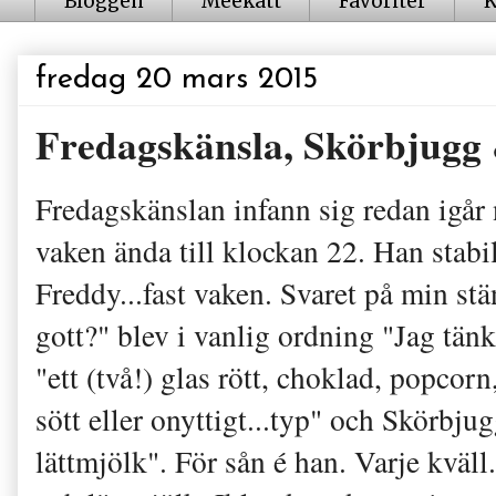
Bloggen
Meekatt
Favoriter
K
fredag 20 mars 2015
Fredagskänsla, Skörbjugg
Fredagskänslan infann sig redan igår
vaken ända till klockan 22. Han stabil
Freddy...fast vaken. Svaret på min stä
gott?" blev i vanlig ordning "Jag tänkt
"ett (två!) glas rött, choklad, popcor
sött eller onyttigt...typ" och Skörbj
lättmjölk". För sån é han. Varje kväll