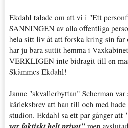
Ekdahl talade om att vi i "Ett personfi
SANNINGEN av alla offentliga person
hela sitt liv åt att forska kring sin fa
har ju bara suttit hemma i Vaxkabinett
VERKLIGEN inte bidragit till en mass
Skämmes Ekdahl!
Janne "skvallerbyttan" Scherman var så 
kärleksbrev att han till och med hade
"
studion. Ekdahl sa ett par gånger att
var faktiskt helt privat"
men avsluta