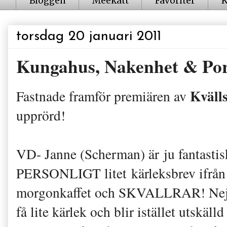
Bloggen
Meekatt
Favoriter
K
torsdag 20 januari 2011
Kungahus, Nakenhet & Por
Kväll
Fastnade framför premiären av
upprörd!
VD- Janne (Scherman) är ju fantastisk
PERSONLIGT litet kärleksbrev ifrån sj
morgonkaffet och SKVALLRAR! Nej
få lite kärlek och blir istället utskäll