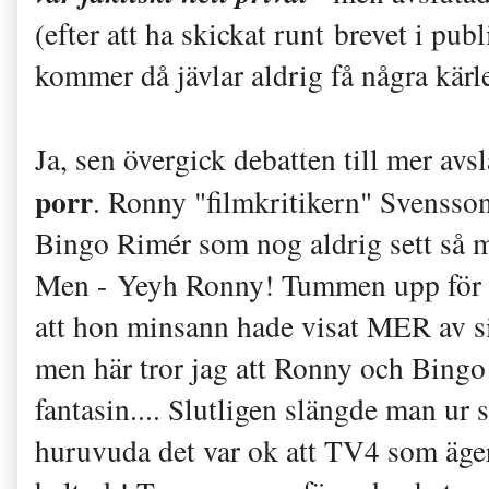
(efter att ha skickat runt brevet i pub
kommer då jävlar aldrig få några kärl
Ja, sen övergick debatten till mer a
porr
. Ronny "filmkritikern" Svensson 
Bingo Rimér som nog aldrig sett så 
Men - Yeyh Ronny! Tummen upp för 
att hon minsann hade visat MER av s
men här tror jag att Ronny och Bingo gj
fantasin....
Slutligen slängde man ur 
huruvuda det var ok att TV4 som äg