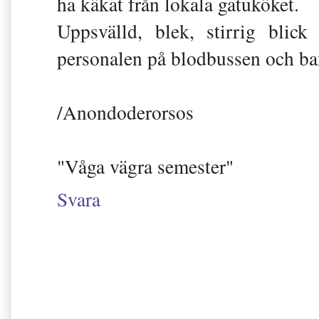
ha käkat från lokala gatuköket.
Uppsvälld, blek, stirrig blic
personalen på blodbussen och ba
/Anondoderorsos
"Våga vägra semester"
Svara