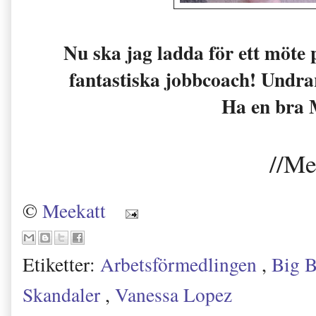
Nu ska jag ladda för ett möt
fantastiska jobbcoach! U
ndra
Ha en bra 
//Me
©
Meekatt
Etiketter:
Arbetsförmedlingen
,
Big B
Skandaler
,
Vanessa Lopez