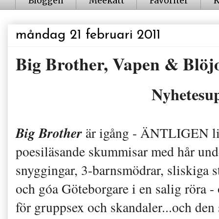
Bloggen
Meekatt
Favoriter
K
måndag 21 februari 2011
Big Brother, Vapen & Blöj
Nyhetesup
Big Brother
är igång - ÄNTLIGEN lit
poesiläsande skummisar med hår und
snyggingar, 3-barnsmödrar, sliskiga s
och góa Göteborgare i en salig röra -
för gruppsex och skandaler...och den 