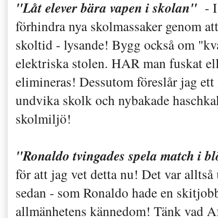
"Låt elever bära vapen i skolan"
- I
förhindra nya skolmassaker genom att
skoltid - lysande! Bygg också om "kv
elektriska stolen. HAR man fuskat elle
elimineras! Dessutom föreslår jag ett
undvika skolk och nybakade haschkako
skolmiljö!
"Ronaldo tvingades spela match i bl
för att jag vet detta nu! Det var allts
sedan - som Ronaldo hade en skitjob
allmänhetens kännedom! Tänk vad Af