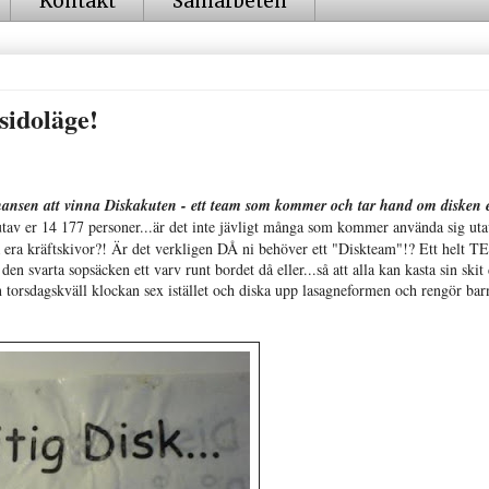
Kontakt
Samarbeten
idoläge!
chansen att vinna Diskakuten - ett team som kommer och tar hand om disken e
utav er 14 177 personer...är det inte jävligt många som kommer använda sig ut
å era kräftskivor?! Är det verkligen DÅ ni behöver ett "Diskteam"!? Ett helt 
n svarta sopsäcken ett varv runt bordet då eller...så att alla kan kasta sin skit
 torsdagskväll klockan sex istället och diska upp lasagneformen och rengör bar