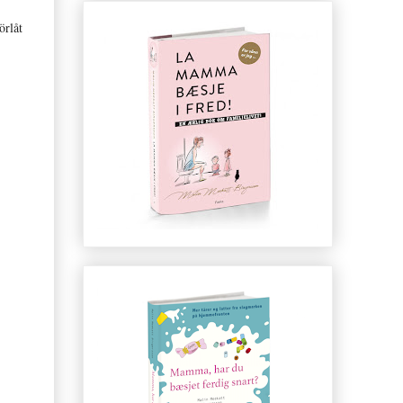
örlåt