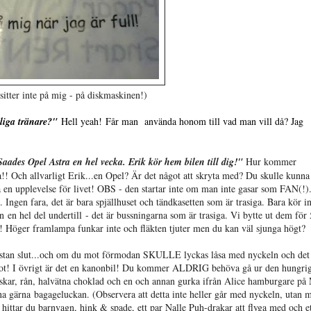
sitter inte på mig - på diskmaskinen!)
liga tränare?"
Hell yeah! Får man använda honom till vad man vill då? Jag
aades Opel Astra en hel vecka. Erik kör hem bilen till dig!"
Hur kommer
a!!
Och allvarligt Erik...en Opel? Är det något att skryta med? Du skulle kunna
å en upplevelse för livet! OBS - den startar inte om man inte gasar som FAN(!)
Ingen fara, det är bara spjällhuset och tändkasetten som är trasiga. Bara kör in 
en en hel del undertill - det är bussningarna som är trasiga. Vi bytte ut dem för
gt! Höger framlampa funkar inte och fläkten tjuter men du kan väl sjunga högt?
r nästan slut...och om du mot förmodan SKULLE lyckas låsa med nyckeln och det
idiot! I övrigt är det en kanonbil! Du kommer ALDRIG behöva gå ur den hungrig
askar, rån, halvätna choklad och en och annan gurka ifrån Alice hamburgare på
a gärna bagageluckan. (Observera att detta inte heller går med nyckeln, utan m
 hittar du barnvagn, hink & spade, ett par Nalle Puh-drakar att flyga med och e