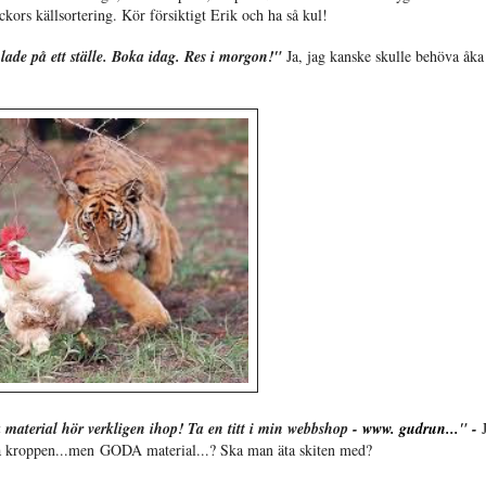
ors källsortering. Kör försiktigt Erik och ha så kul!
mlade på ett ställe. Boka idag. Res i morgon!"
Ja, jag kanske skulle behöva åka
material hör verkligen ihop! Ta en titt i min webbshop -
www. gudrun...
" -
iska kroppen...men GODA material...? Ska man äta skiten med?