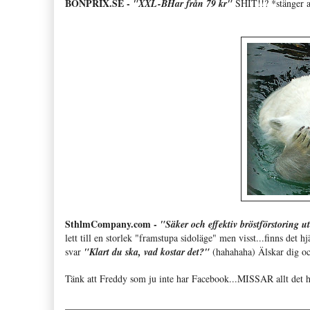
BONPRIX.SE -
"XXL-BHar från 79 kr"
SHIT!!? *stänger 
SthlmCompany.com -
"Säker och effektiv bröstförstoring 
lett till en storlek "framstupa sidoläge" men visst...finns det 
svar
"Klart du ska, vad kostar det?"
(hahahaha) Älskar dig oc
Tänk att Freddy som ju inte har Facebook...MISSAR allt det 
__________________________________________________