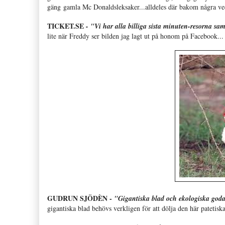
gäng gamla Mc Donaldsleksaker...alldeles där bakom några veck
TICKET.SE
- "Vi har alla billiga sista minuten-resorna sa
lite när Freddy ser bilden jag lagt ut på honom på
Facebook...
GUDRUN SJÖDÈN -
"Gigantiska blad och ekologiska goda 
gigantiska blad behövs verkligen för att dölja den här patet