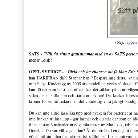
(Nej, lappen 
SATS
- "Vill du
vinna gratistimmar med en av SATS person
menar...disk?
OPEL SVERIGE -
"Tävla och ha chansen att få låna Eric S
han HÄRIFRÅN då?? Stannar han!? Bespara mig detta...snäll
mitt biega Kinderägg av 2005 års modell en vecka så ska du f
kan dö när som helst och oftast sker det såklart på motorvägen. 
sidan, be en stilla bön och starta om skiten! Det knakar förest
kronor för en tid sedan men det visade sig vara jäkligt onödi
Du kan inte alltid låsa/låsa upp med nyckeln för batteriet ä
inte funkar att låsa upp - går larmet och du står där som en 
finns nästan 6 månader utav gamla rester av Mariekex, tablett
Donalds. Du var väl vegetarian? Är du uttråkad en dag så öppn
göras inifrån bilen i en akrobatisk ställning.) I bagagutrymmet