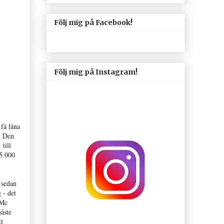
Följ mig på Facebook!
Följ mig på Instagram!
 få låna
. Den
till
 5 000
 sedan
 - det
 Mc
åste
tt