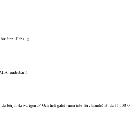
 förlåten. Haha! ;)
HAHA, underbart!
 du börjat skriva igen ;P Och helt galet (men inte förvånande) att du fått 30 0