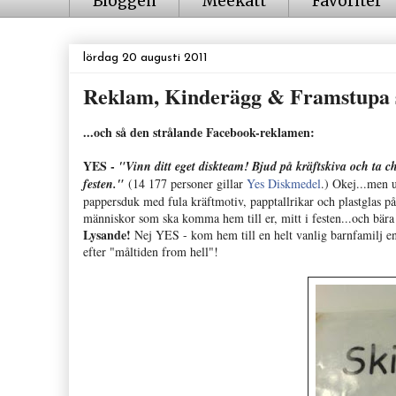
Bloggen
Meekatt
Favoriter
lördag 20 augusti 2011
Reklam, Kinderägg & Framstupa s
...och så den strålande Facebook-reklamen:
YES -
"Vinn ditt eget diskteam!
Bjud på kräftskiva och ta 
festen."
(14 177 personer gillar
Yes Diskmedel
.) Okej...men 
pappersduk med fula kräftmotiv, papptallrikar och
plastglas p
människor som ska komma hem till er, mitt i festen...och bära de
Lysande!
Nej YES - kom hem till en helt vanlig barnfamilj en
efter "måltiden from hell"!