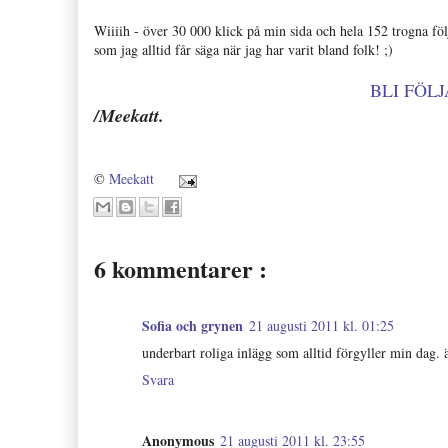
Wiiiih - över 30 000 klick på min sida och hela 152 trogna föl
som jag alltid får säga när jag har varit bland folk! ;)
BLI FÖL
/Meekatt.
©
Meekatt
6 kommentarer :
Sofia och grynen
21 augusti 2011 kl. 01:25
underbart roliga inlägg som alltid förgyller min dag. ä
Svara
Anonymous
21 augusti 2011 kl. 23:55