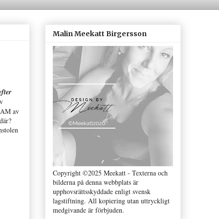
Malin Meekatt Birgersson
fter
av
TEAM av
 där?
nstolen
Copyright ©2025 Meekatt - Texterna och
bilderna på denna webbplats är
upphovsrättsskyddade enligt svensk
lagstiftning. All kopiering utan uttryckligt
medgivande är förbjuden.