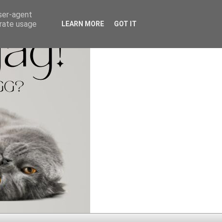
user-agent
erate usage
LEARN MORE
GOT IT