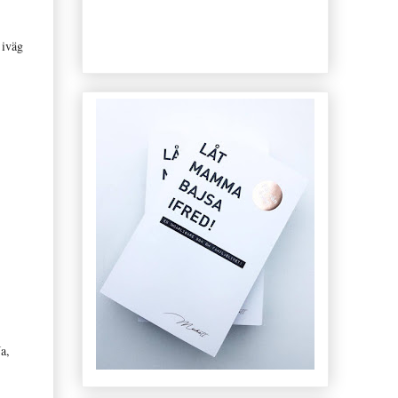
 iväg
Ja,