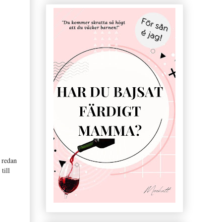
 redan
till