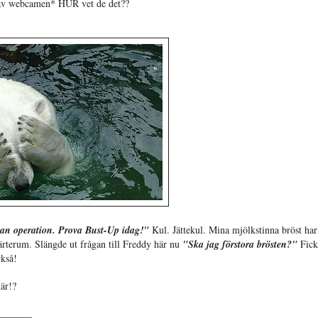
av webcamen* HUR vet de det??
utan operation. Prova Bust-Up idag!"
Kul. Jättekul. Mina mjölkstinna bröst har
hjärterum. Slängde ut frågan till Freddy här nu
"Ska jag förstora brösten?"
Fick 
kså!
här!?
_______