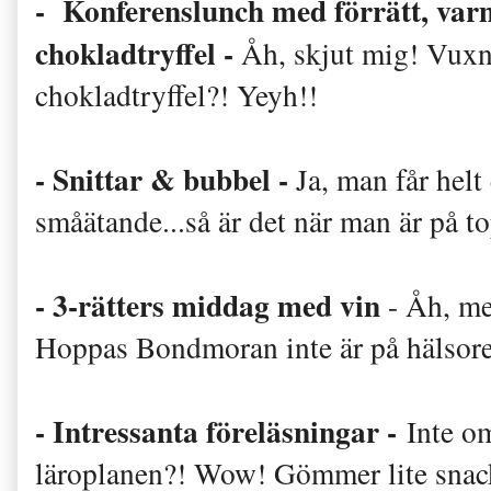
-
Konferenslunch med förrätt, va
chokladtryffel -
Åh, skjut mig! Vux
chokladtryffel?! Yeyh!!
- Snittar & bubbel -
Ja, man får helt
småätande...så är det när man är på t
- 3-rätters middag med vin
- Åh, me
Hoppas Bondmoran inte är på hälsores
-
Intressanta föreläsningar -
Inte o
läroplanen?! Wow! Gömmer lite snack