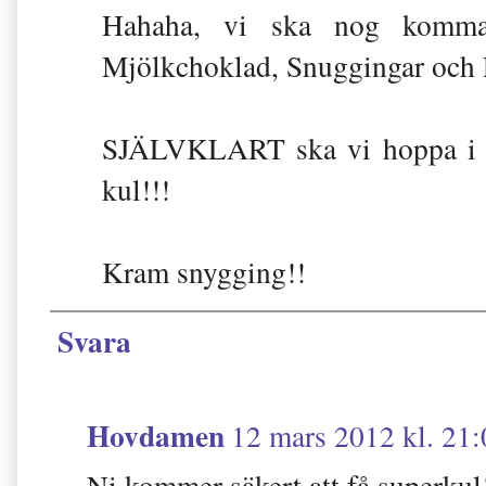
Hahaha, vi ska nog komm
Mjölkchoklad, Snuggingar och Pi
SJÄLVKLART ska vi hoppa i sä
kul!!!
Kram snygging!!
Svara
Hovdamen
12 mars 2012 kl. 21:
Ni kommer säkert att få superkul!