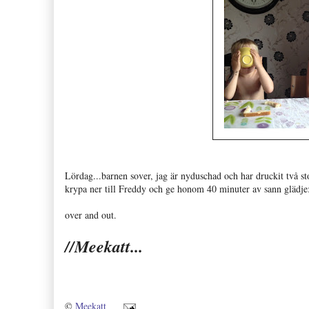
Lördag...barnen sover, jag är nyduschad och har druckit två s
krypa ner till Freddy och ge honom 40 minuter av sann glädje:
over and out.
//Meekatt...
©
Meekatt