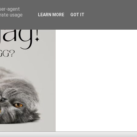
user-agent
erate usage
LEARN MORE
GOT IT