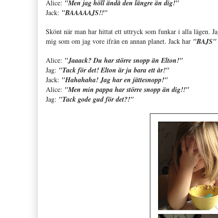
Alice:
"Men jag höll ändå den längre än dig!"
Jack:
"BAAAAAJS!!"
Skönt när man har hittat ett uttryck som funkar i alla lägen. J
mig som om jag vore ifrån en annan planet. Jack har
"BAJS"
Alice:
"Jaaack? Du har större snopp än Elton!"
Jag:
"Tack för det! Elton är ju bara ett år!"
Jack:
"Hahahaha! Jag har en jättesnopp!"
Alice:
"Men min pappa har större snopp än dig!!"
Jag:
"Tack gode gud för det?!"