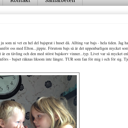
Kontakt
Samarbeten
ju som ni vet en hel del bajsprat i huset då. Allting var bajs - hela tiden. Jag h
framför oss med Elton...jippie. Förutom bajs så är det uppenbarligen mycket so
är en tävling och den med störst bajskorv vinner...typ. Livet var så mycket en
förs - bajset räknas liksom inte längre. TUR som fan för mig i och för sig. Tj