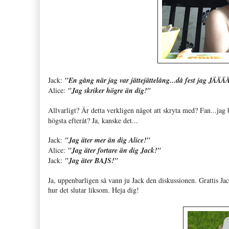
Jack:
"En gång när jag var jättejättelång...då fest jag J
Alice:
"Jag skriker högre än dig!"
Allvarligt? Är detta verkligen något att skryta med? Fan...jag
högsta efteråt? Ja, kanske det...
Jack:
"Jag äter mer än dig Alice!"
Alice:
"Jag äter fortare än dig Jack!"
Jack:
"Jag äter BAJS!"
Ja, uppenbarligen så vann ju Jack den diskussionen. Grattis Jack
hur det slutar liksom. Heja dig!