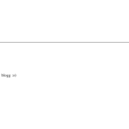
r blogg :o)