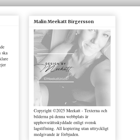
Malin Meekatt Birgersson
ade
m ska
klare
ejer
Copyright ©2025 Meekatt - Texterna och
bilderna på denna webbplats är
upphovsrättsskyddade enligt svensk
lagstiftning. All kopiering utan uttryckligt
medgivande är förbjuden.