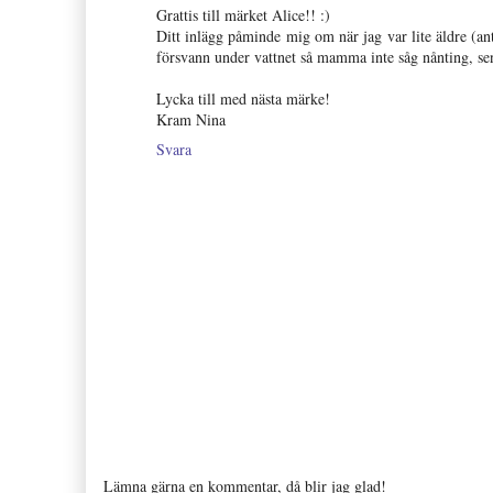
Grattis till märket Alice!! :)
Ditt inlägg påminde mig om när jag var lite äldre (an
försvann under vattnet så mamma inte såg nånting, se
Lycka till med nästa märke!
Kram Nina
Svara
Lämna gärna en kommentar, då blir jag glad!