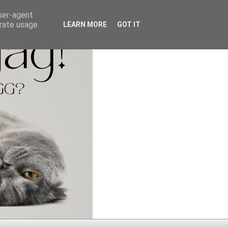
user-agent
erate usage
LEARN MORE
GOT IT