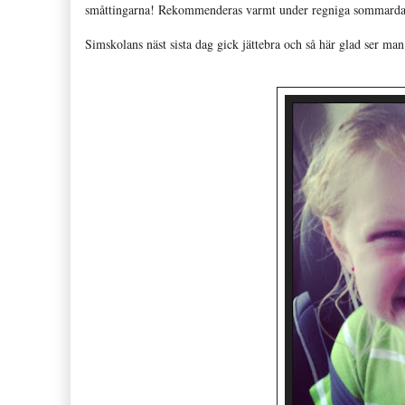
småttingarna! Rekommenderas varmt under regniga sommard
Simskolans näst sista dag gick jättebra och så här glad ser man