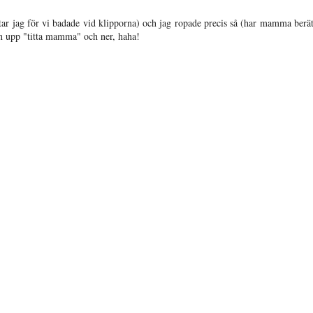
tar jag för vi badade vid klipporna) och jag ropade precis så (har mamma berät
n upp "titta mamma" och ner, haha!