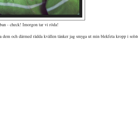
ban - check! Imorgon tar vi röda!
cka dem och därmed rädda kvällen tänker jag smyga ut min blekfeta kropp i solst