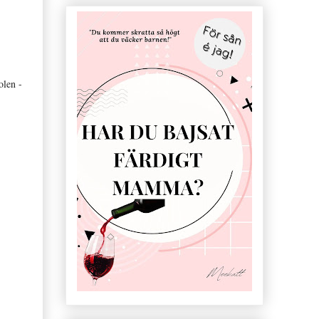
olen -