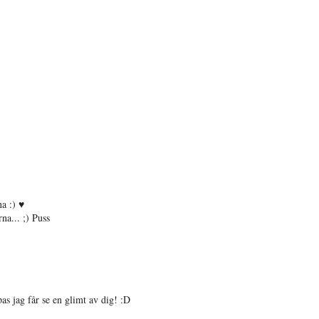
na :) ♥
na... ;) Puss
s jag får se en glimt av dig! :D