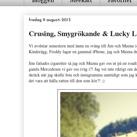
Bloggen
Meekatt
Favoriter
fredag 9 augusti 2013
Crusing, Smygrökande & Lucky L
Vi avslutar semestern med ännu en sväng till Jim och Muzna (o
Kinderägg, Freddy lagar en gammal iPhone, jag och Muzna dric
Jim fattades cigaretter så jag och Muzna gav oss ut på en roadt
gamla Mercedesen vi gav oss iväg i?! Jag vet inte riktigt om de
skräck när jag skulle fota och instagramma samtidigt som jag k
det vara att hålla ratten till den som kör?! ;)