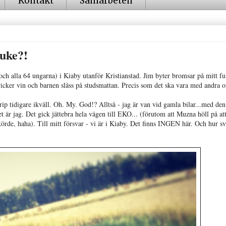
Kontakt
Samarbeten
uke?!
ch alla 64 ungarna) i Kiaby utanför Kristianstad. Jim byter bromsar på mitt fu
ker vin och barnen slåss på studsmattan. Precis som det ska vara med andra or
rip tidigare ikväll. Oh. My. God!? Alltså - jag är van vid gamla bilar...med den
t är jag. Det gick jättebra hela vägen till EKO... (förutom att Muzna höll på at
örde, haha). Till mitt försvar - vi är i Kiaby. Det finns INGEN här. Och hur sv