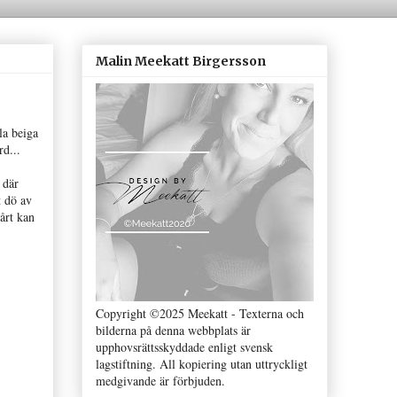
Malin Meekatt Birgersson
la beiga
d...
 där
t dö av
årt kan
Copyright ©2025 Meekatt - Texterna och
bilderna på denna webbplats är
upphovsrättsskyddade enligt svensk
lagstiftning. All kopiering utan uttryckligt
medgivande är förbjuden.