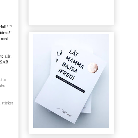
Hallå!?
tårna!!
- med
e alls.
OSSAR
Lite
nter
 sticker