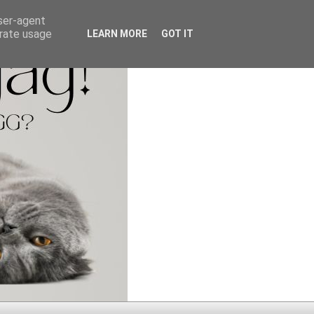
user-agent
erate usage
LEARN MORE
GOT IT