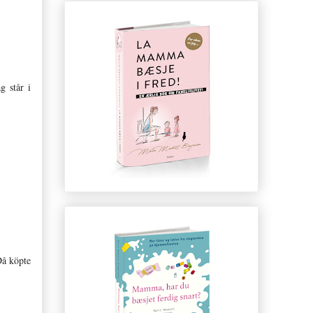
g står i
Då köpte