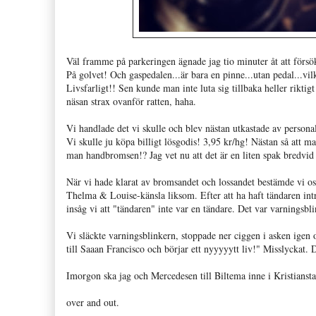
Väl framme på parkeringen ägnade jag tio minuter åt att försö
På golvet! Och gaspedalen...är bara en pinne...utan pedal...vil
Livsfarligt!! Sen kunde man inte luta sig tillbaka heller rikti
näsan strax ovanför ratten, haha.
Vi handlade det vi skulle och blev nästan utkastade av personal
Vi skulle ju köpa billigt lösgodis! 3,95 kr/hg! Nästan så att
man handbromsen!? Jag vet nu att det är en liten spak bredvid 
När vi hade klarat av bromsandet och lossandet bestämde vi oss 
Thelma & Louise-känsla liksom. Efter att ha haft tändaren intr
insåg vi att "tändaren" inte var en tändare. Det var varningsbl
Vi släckte varningsblinkern, stoppade ner ciggen i asken igen
till Saaan Francisco och börjar ett nyyyyytt liv!" Misslyckat.
Imorgon ska jag och Mercedesen till Biltema inne i Kristianst
over and out.