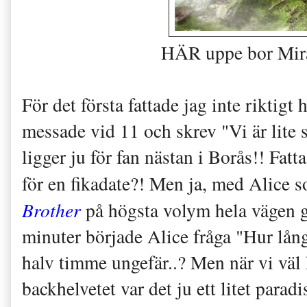
HÄR uppe bor Mira
För det första fattade jag inte riktigt 
messade vid 11 och skrev "Vi är lite
ligger ju för fan nästan i Borås!! Fat
för en fikadate?! Men ja, med Alice 
Brother
på högsta volym hela vägen gi
minuter började Alice fråga "Hur lån
halv timme ungefär..? Men när vi väl
backhelvetet var det ju ett litet parad