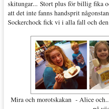
skitungar... Stort plus för billig fika 
att det inte fanns handsprit någonsta
Sockerchock fick vi i alla fall och den 
Mira och morotskakan - Alice och...
på vä