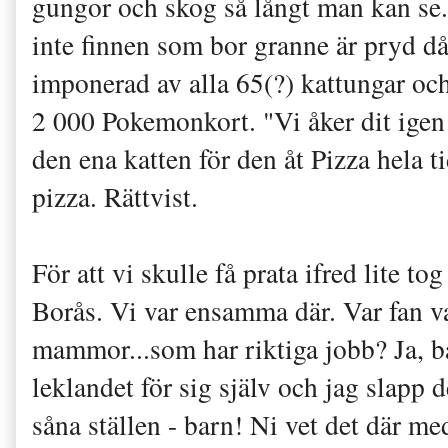
gungor och skog så långt man kan se.
inte finnen som bor granne är pryd då
imponerad av alla 65(?) kattungar o
2 000 Pokemonkort. "Vi åker dit ige
den ena katten för den åt Pizza hela 
pizza. Rättvist.
För att vi skulle få prata ifred lite t
Borås. Vi var ensamma där. Var fan va
mammor...som har riktiga jobb? Ja, ba
leklandet för sig själv och jag slapp 
såna ställen - barn! Ni vet det där m