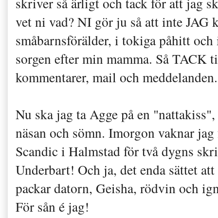
skriver så ärligt och tack för att jag
vet ni vad? NI gör ju så att inte JA
småbarnsförälder, i tokiga påhitt och
sorgen efter min mamma. Så TACK till
kommentarer, mail och meddelanden
Nu ska jag ta Agge på en "nattakiss",
näsan och sömn. Imorgon vaknar jag f
Scandic i Halmstad för två dygns skr
Underbart! Och ja, det enda sättet att 
packar datorn, Geisha, rödvin och ig
För sån é jag!