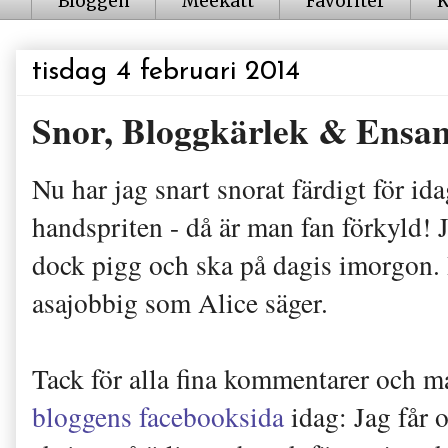
Bloggen
Meekatt
Favoriter
K
tisdag 4 februari 2014
Snor, Bloggkärlek & Ensa
Nu har jag snart snorat färdigt för id
handspriten - då är man fan förkyld! J
dock pigg och ska på dagis imorgon. I
asajobbig som Alice säger.
Tack för alla fina kommentarer och ma
bloggens facebooksida
idag: Jag får 