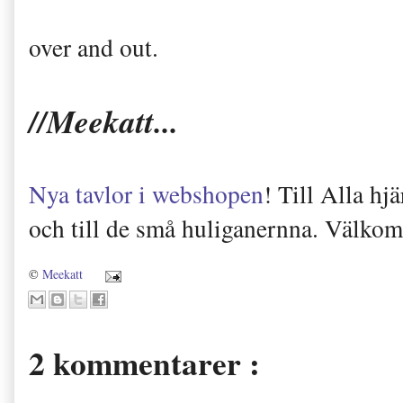
over and out.
//Meekatt...
Nya tavlor i webshopen
! Till Alla h
och till de små huliganernna. Välkomn
©
Meekatt
2 kommentarer :