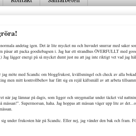
Kontakt
Samarbeten
gröra!
d normala andetag igen. Det är lite mycket nu och huvudet snurrar med saker so
Som påsar att packa goodiebagsen i. Jag har ett strandhus ÖVERFULLT med goo
 Jag lägger energi på så mycket dumt just nu att jag inte riktigt vet vad jag hål
ar jag möte med Scandic om bloggfrukost, kvällsmingel och check av alla boka
allting men mitt kontrollbehov har fått sig en rejäl käftsmäll av att arbeta tillsam
et när jag lämnar på dagis, som ligger och smygmailar under täcket vid nattni
på mässan!". Supermorsan, haha. Jag hoppas att mässan väger upp lite av det...o
 mässan.
 sig under frukosten här på Scandic. Eller nej, jag vänder den bak och fram. Fö