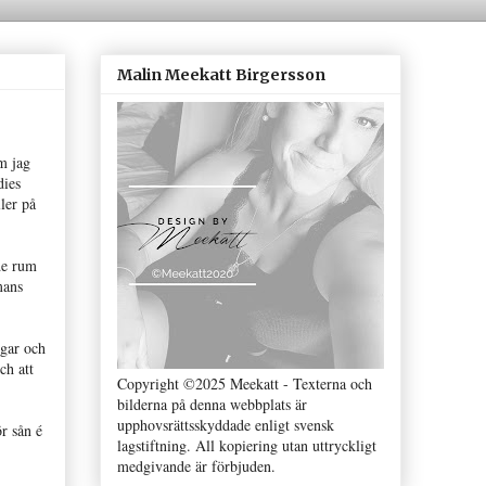
Malin Meekatt Birgersson
m jag
dies
ler på
de rum
mans
ngar och
ch att
Copyright ©2025 Meekatt - Texterna och
bilderna på denna webbplats är
upphovsrättsskyddade enligt svensk
r sån é
lagstiftning. All kopiering utan uttryckligt
medgivande är förbjuden.