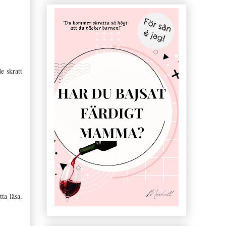
e skratt
ta läsa.