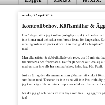
Bloggen
Meekatt
Favoriter
onsdag 23 april 2014
Kontrollbehov, Käftsmällar & Äg
Om 5 dagar sitter jag i soffan (antagligen sjuk) och andas me
inte hinner med och saker som borde fixats för längesedan. 
men ingenstans att packa skiten. Kan man ge det i Ica-påsar?! ;)
med.
Men alla artister är dubbelkollade och redo, om 15 minuter h
till artisterna och föreläsarna. Det får ju helt enkelt lösa sig 
med en som inte alls har samma behov, haha. Jag. Får. Panik.
Just nu är jag den där mamman som glömmer att vinka i fönstr
som hotar med "Duschar du inte nu så vill inte Pax träffa dig 
jag kan ta igen lite av missad supermorsetid med barnen efter
Nu ska jag gå och tvätta av min tröja som fick 1 kg äggröra på
jag!