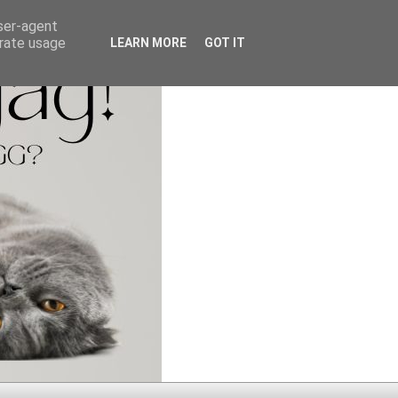
user-agent
erate usage
LEARN MORE
GOT IT