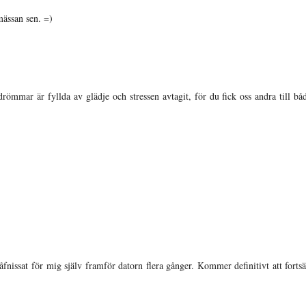
mässan sen. =)
mmar är fyllda av glädje och stressen avtagit, för du fick oss andra till båd
åfnissat för mig själv framför datorn flera gånger. Kommer definitivt att fortsät