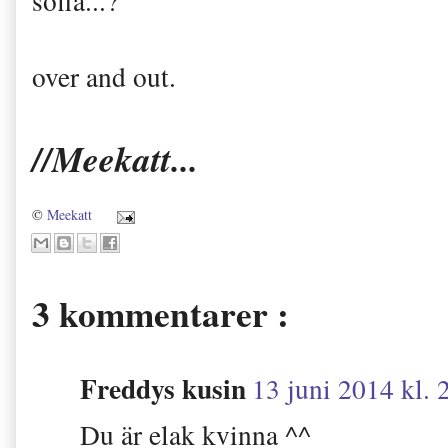
soffa...?
over and out.
//Meekatt...
©
Meekatt
3 kommentarer :
Freddys kusin
13 juni 2014 kl. 
Du är elak kvinna ^^