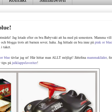
Kontakt
Samarbeten
blue!
t utmärkt! Jag letade efter en bra Babyvakt att ha med på semestern. Mamma vill
 och blogga trots att barnen sover, haha. Jag hittade en bra inne på
pink or blue
i taket.
or blue
tävlar jag ut! Här hittar man ALLT möjligt! Jättefina
mammakläder
, fi
r tips på
julklappsfavoriter
!