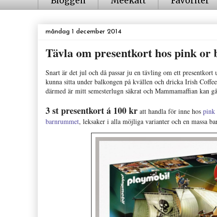
Bloggen
Meekatt
Favoriter
måndag 1 december 2014
Tävla om presentkort hos pink or 
Snart är det jul och då passar ju en tävling om ett presentkor
kunna sitta under balkongen på kvällen och dricka Irish Coffee
därmed är mitt semesterlugn säkrat och Mammamaffian kan gå 
3 st presentkort á 100 kr
att handla för inne hos
pink 
barnrummet
, leksaker i alla möjliga varianter och en massa ba