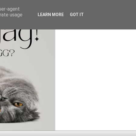
user-agent
erate usage
LEARN MORE
GOT IT