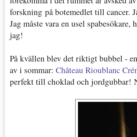
förekomma i det rummet är avsked av 
forskning på botemedlet till cancer. J
Jag måste vara en usel spabesökare, ha
jag!
På kvällen blev det riktigt bubbel - e
av i sommar:
Château Rioublanc Cré
perfekt till choklad och jordgubbar! 