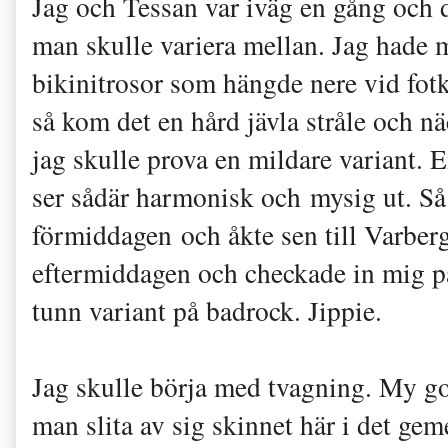
Jag och Tessan var iväg en gång och d
man skulle variera mellan. Jag hade
bikinitrosor som hängde nere vid fot
så kom det en hård jävla stråle och nä
jag skulle prova en mildare variant. 
ser sådär harmonisk och mysig ut. Så
förmiddagen och åkte sen till Varberg
eftermiddagen och checkade in mig på s
tunn variant på badrock. Jippie.
Jag skulle börja med tvagning. My go
man slita av sig skinnet här i det g