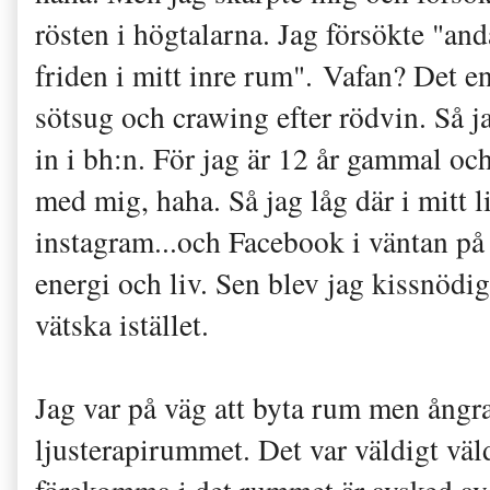
rösten i högtalarna. Jag försökte "an
friden i mitt inre rum". Vafan? Det e
sötsug och crawing efter rödvin. Så 
in i bh:n. För jag är 12 år gammal och
med mig, haha. Så jag låg där i mitt 
instagram...och Facebook i väntan på 
energi och liv. Sen blev jag kissnödi
vätska istället.
Jag var på väg att byta rum men ångr
ljusterapirummet. Det var väldigt väl