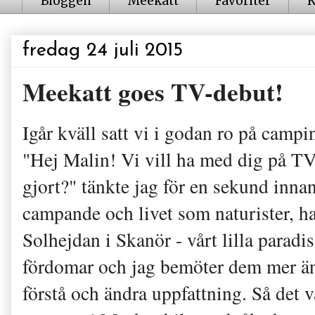
Bloggen
Meekatt
Favoriter
K
fredag 24 juli 2015
Meekatt goes TV-debut!
Igår kväll satt vi i godan ro på camp
"Hej Malin! Vi vill ha med dig på TV
gjort?" tänkte jag för en sekund innan
campande och livet som naturister, hah
Solhejdan i Skanör - vårt lilla paradi
fördomar och jag bemöter dem mer än g
förstå och ändra uppfattning. Så det va