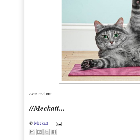
over and out.
//Meekatt...
©
Meekatt