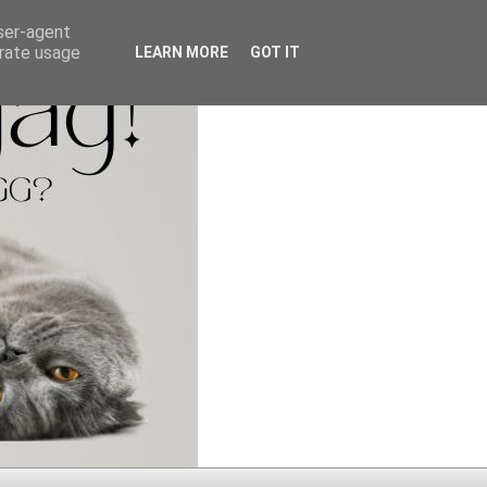
user-agent
erate usage
LEARN MORE
GOT IT