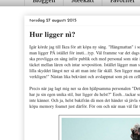
Bloggen
Meekatt
Favoriter
torsdag 27 augusti 2015
Hur ligger nì?
Igår körde jag till Ikea för att köpa ny säng. "Hängmattan" i 
man ligger PÅ istället för inuti...typ. Väl framme var det dag
ska provligga en säng inför publik och med personal som står i
täcket mellan låren och intar sovposition. Istället lägger man s
lilla skyddet längst ner så att man inte får skäll. Sen ligger
verkligen!" Nästan lika bekvämt och avslappnat som på en cel
Precis när jag lagt mig ner sa den hjälpsamma personalen "De
har ju sin egen unika stil, hur ligger du helst?" Eeeh...tackar 
inte känner. Och ja, helst bakifrån då men det händer så jävla
köpa memory foamet just därför. För om och när man väl får t