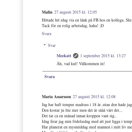
Malin
27 augusti 2015 kl. 12:05
Hittade hit idag via en länk på FB hos en kollega. Sk
Tack för en rolig arbetsdag, haha! ;D
Svara
Svar
Meekatt
1 september 2015 kl. 13:27
Åh, vad kul! Välkommen in!
Svara
Maria Assarsson
27 augusti 2015 kl. 12:08
Jag har haft tempur madrass i 18 år..utan den hade jag
Den kostar ju lite mer men det är sååå värt det...
Det tar ca en månad innan kroppen vant sig..
Idag firar jag min födelsedag med att just ligga i tem
Har planerat en mysmiddag med mannen i mitt liv men h