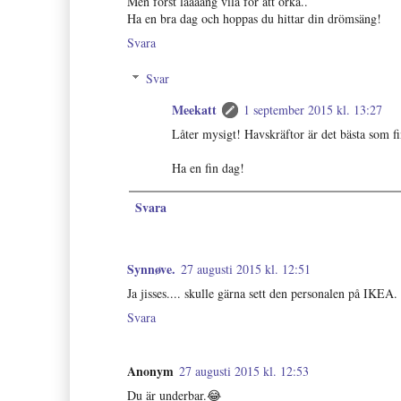
Men först låååång vila för att orka..
Ha en bra dag och hoppas du hittar din drömsäng!
Svara
Svar
Meekatt
1 september 2015 kl. 13:27
Låter mysigt! Havskräftor är det bästa som f
Ha en fin dag!
Svara
Synnøve.
27 augusti 2015 kl. 12:51
Ja jisses.... skulle gärna sett den personalen på IKEA
Svara
Anonym
27 augusti 2015 kl. 12:53
Du är underbar.😂