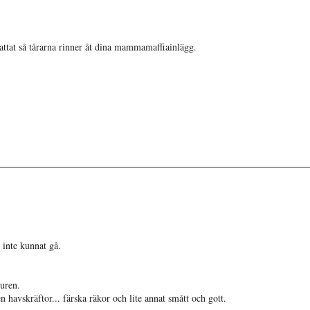
rattat så tårarna rinner åt dina mammamaffiainlägg.
 inte kunnat gå.
puren.
avskräftor... färska räkor och lite annat smått och gott.