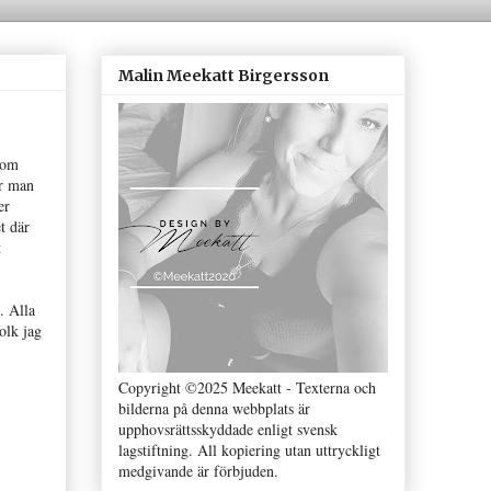
Malin Meekatt Birgersson
som
är man
er
t där
t
. Alla
olk jag
Copyright ©2025 Meekatt - Texterna och
bilderna på denna webbplats är
upphovsrättsskyddade enligt svensk
lagstiftning. All kopiering utan uttryckligt
medgivande är förbjuden.