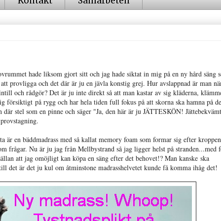
Kontakt
Samarbeten
sovrummet hade liksom gjort sitt och jag hade siktat in mig på en ny hård säng 
s att provligga och det där är ju en jävla konstig grej. Hur avslappnad är man n
ntill och rådgör? Det är ju inte direkt så att man kastar av sig kläderna, klämm
ig försiktigt på rygg och har hela tiden full fokus på att skorna ska hamna på de
 man där stel som en pinne och säger "Ja, den här är ju JÄTTESKÖN! Jättebekväm
lprovstagning.
tta är en bäddmadrass med så kallat memory foam som formar sig efter kroppen
som frågar. Nu är ju jag från Mellbystrand så jag ligger helst på stranden...med f
 sällan att jag omöjligt kan köpa en säng efter det behovet!? Man kanske ska
ill det är det ju kul om åtminstone madrasshelvetet kunde få komma ihåg det!