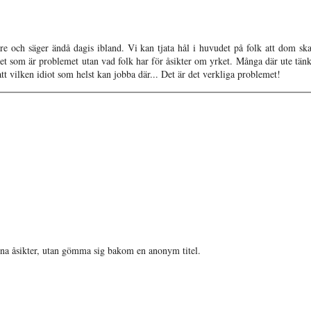
rare och säger ändå dagis ibland. Vi kan tjata hål i huvudet på folk att dom sk
det som är problemet utan vad folk har för åsikter om yrket. Många där ute tänk
t vilken idiot som helst kan jobba där... Det är det verkliga problemet!
 sina åsikter, utan gömma sig bakom en anonym titel.