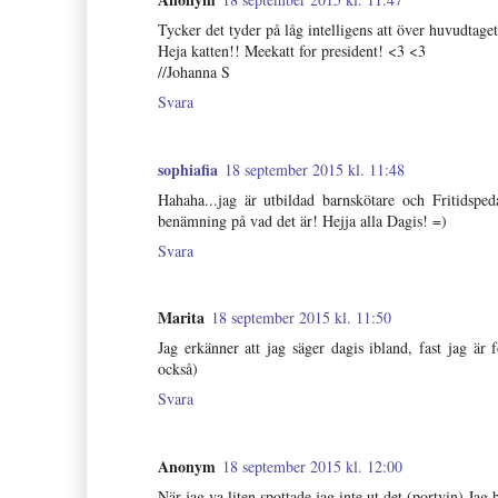
Tycker det tyder på låg intelligens att över huvudtage
Heja katten!! Meekatt for president! <3 <3
//Johanna S
Svara
sophiafia
18 september 2015 kl. 11:48
Hahaha...jag är utbildad barnskötare och Fritidsped
benämning på vad det är! Hejja alla Dagis! =)
Svara
Marita
18 september 2015 kl. 11:50
Jag erkänner att jag säger dagis ibland, fast jag är 
också)
Svara
Anonym
18 september 2015 kl. 12:00
När jag va liten spottade jag inte ut det (portvin) Jag