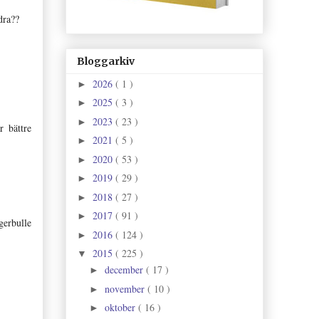
dra??
Bloggarkiv
2026
( 1 )
►
2025
( 3 )
►
2023
( 23 )
►
r bättre
2021
( 5 )
►
2020
( 53 )
►
2019
( 29 )
►
2018
( 27 )
►
2017
( 91 )
►
gerbulle
2016
( 124 )
►
2015
( 225 )
▼
december
( 17 )
►
november
( 10 )
►
oktober
( 16 )
►