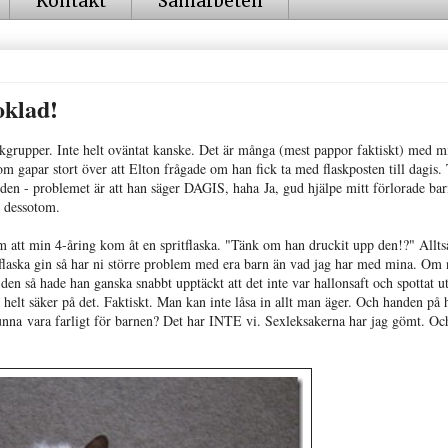
Kontakt
Samarbeten
klad!
bookgrupper. Inte helt oväntat kanske. Det är många (mest pappor faktiskt) med 
m gapar stort över att Elton frågade om han fick ta med flaskposten till dagis. 
nden - problemet är att han säger DAGIS, haha Ja, gud hjälpe mitt förlorade ba
 dessotom.
um att min 4-åring kom åt en spritflaska. "Tänk om han druckit upp den!?" Alltså
 flaska gin så har ni större problem med era barn än vad jag har med mina. Om
den så hade han ganska snabbt upptäckt att det inte var hallonsaft och spottat ut
 helt säker på det. Faktiskt. Man kan inte låsa in allt man äger. Och handen på h
unna vara farligt för barnen? Det har INTE vi. Sexleksakerna har jag gömt. Oc