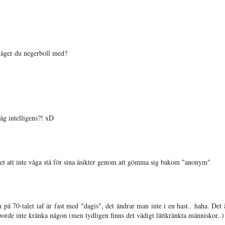
 Säger du negerboll med?
Låg intelligens?! xD
het att inte våga stå för sina åsikter genom att gömma sig bakom "anonym"
 på 70-talet iaf är fast med "dagis", det ändrar man inte i en hast.. haha. Det 
 borde inte kränka någon (men tydligen finns det vädigt lättkränkta människor..)