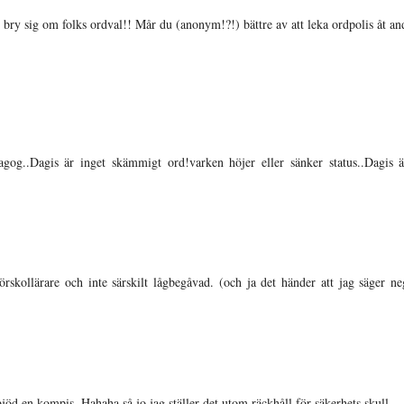
t bry sig om folks ordval!! Mår du (anonym!?!) bättre av att leka ordpolis åt an
agog..Dagis är inget skämmigt ord!varken höjer eller sänker status..Dagis ä
förskollärare och inte särskilt lågbegåvad. (och ja det händer att jag säger ne
 bjöd en kompis. Hahaha så jo jag ställer det utom räckhåll för säkerhets skull