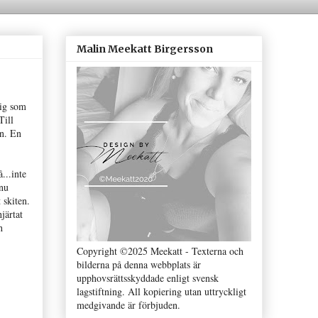
Malin Meekatt Birgersson
mig som
Till
rn. En
...inte
 nu
 skiten.
järtat
h
Copyright ©2025 Meekatt - Texterna och
bilderna på denna webbplats är
upphovsrättsskyddade enligt svensk
lagstiftning. All kopiering utan uttryckligt
medgivande är förbjuden.