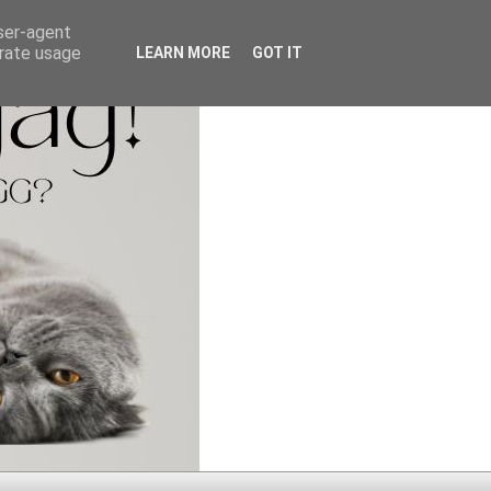
user-agent
erate usage
LEARN MORE
GOT IT