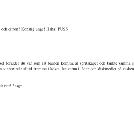
c och citron? Konstig unge! Haha! PUSS
sel förälder du var som lät barnen komma åt spritskåpet och tänkte samma 
in vinbox står alltid framme i köket, knivarna i lådan och diskmedlet på vasken
t rätt! *asg*