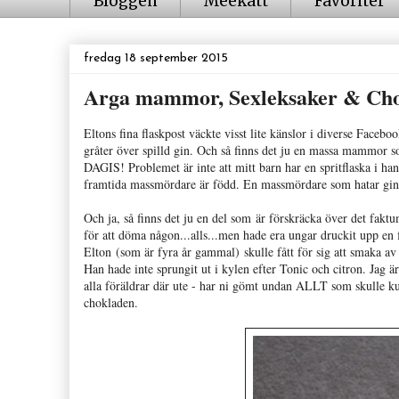
Bloggen
Meekatt
Favoriter
fredag 18 september 2015
Arga mammor, Sexleksaker & Cho
Eltons fina flaskpost väckte visst lite känslor i diverse Face
gråter över spilld gin. Och så finns det ju en massa mammor so
DAGIS! Problemet är inte att mitt barn har en spritflaska i ha
framtida massmördare är född. En massmördare som hatar gin
Och ja, så finns det ju en del som är förskräcka över det fakt
för att döma någon...alls...men hade era ungar druckit upp en
Elton (som är fyra år gammal) skulle fått för sig att smaka av 
Han hade inte sprungit ut i kylen efter Tonic och citron. Jag är
alla föräldrar där ute - har ni gömt undan ALLT som skulle k
chokladen.