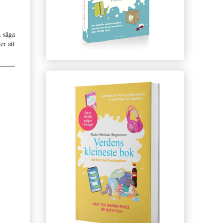
a säga
er att