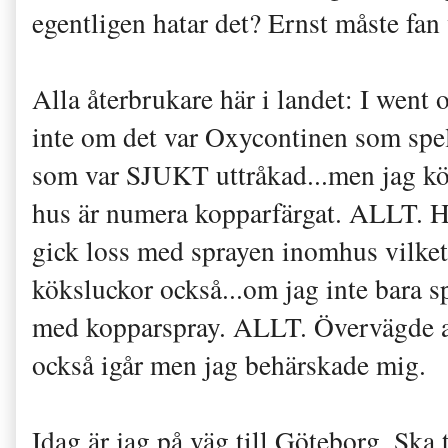
egentligen hatar det? Ernst måste fan
Alla återbrukare här i landet: I went o
inte om det var Oxycontinen som spela
som var SJUKT uttråkad...men jag köp
hus är numera kopparfärgat. ALLT. Hys
gick loss med sprayen inomhus vilket 
köksluckor också...om jag inte bara spr
med kopparspray. ALLT. Övervägde at
också igår men jag behärskade mig.
Idag är jag på väg till Göteborg. Ska 