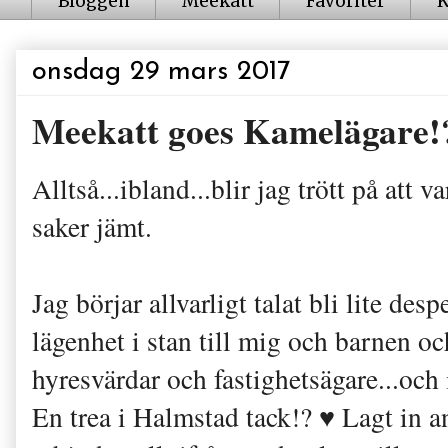
Bloggen
Meekatt
Favoriter
K
onsdag 29 mars 2017
Meekatt goes Kamelägare!
Alltså...ibland...blir jag trött på att 
saker jämt.
Jag börjar allvarligt talat bli lite des
lägenhet i stan till mig och barnen o
hyresvärdar och fastighetsägare...och
En trea i Halmstad tack!? ♥ Lagt in an