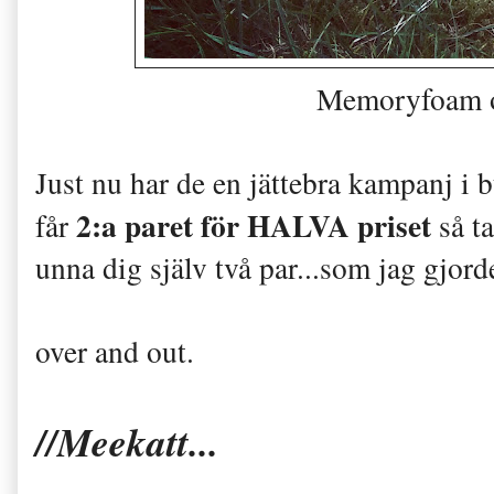
Memoryfoam o
Just nu har de en jättebra kampanj i 
2:a paret för HALVA priset
får
så t
unna dig själv två par...som jag gjord
over and out.
//Meekatt...