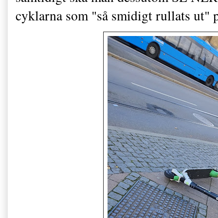
cyklarna som "så smidigt rullats ut" p