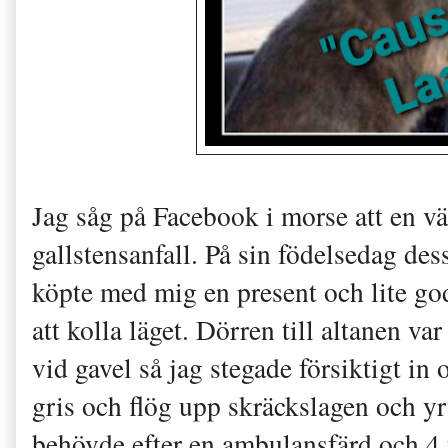
Jag såg på Facebook i morse att en v
gallstensanfall. På sin födelsedag des
köpte med mig en present och lite god
att kolla läget. Dörren till altanen va
vid gavel så jag stegade försiktigt in
gris och flög upp skräckslagen och yr
behövde efter en ambulansfärd och 