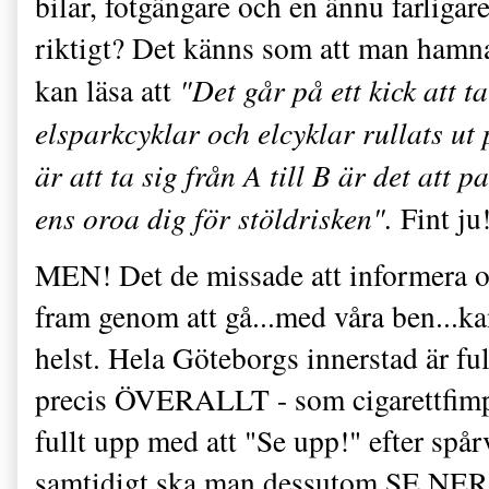
bilar, fotgängare och en ännu farligar
riktigt? Det känns som att man hamnat
kan läsa att
"Det går på ett kick att 
elsparkcyklar och elcyklar rullats ut
är att ta sig från A till B är det att 
ens oroa dig för stöldrisken".
Fint ju
MEN! Det de missade att informera o
fram genom att gå...med våra ben...k
helst. Hela Göteborgs innerstad är fu
precis ÖVERALLT - som cigarettfimpa
fullt upp med att "Se upp!" efter s
samtidigt ska man dessutom SE NER o