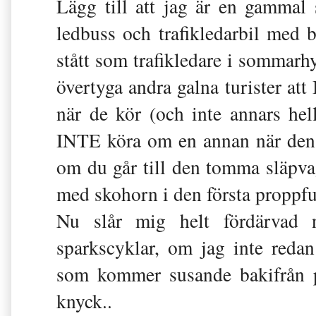
Lägg till att jag är en gammal
ledbuss och trafikledarbil med bl
stått som trafikledare i sommarhy
övertyga andra galna turister a
när de kör (och inte annars hell
INTE köra om en annan när den f
om du går till den tomma släpvag
med skohorn i den första proppfu
Nu slår mig helt fördärvad n
sparkscyklar, om jag inte redan
som kommer susande bakifrån på
knyck..