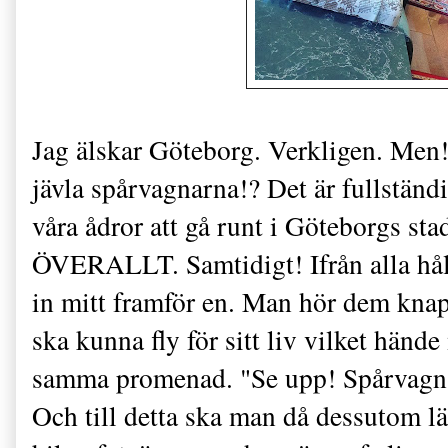
Jag älskar Göteborg. Verkligen. Me
jävla spårvagnarna!? Det är fullständi
våra ådror att gå runt i Göteborgs stad
ÖVERALLT. Samtidigt! Ifrån alla håll
in mitt framför en. Man hör dem knappt
ska kunna fly för sitt liv vilket händ
samma promenad. "Se upp! Spårvagn fr
Och till detta ska man då dessutom lägg