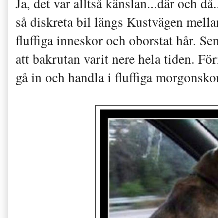
Ja, det var alltså känslan...där och då
så diskreta bil längs Kustvägen mel
fluffiga inneskor och oborstat hår. Se
att bakrutan varit nere hela tiden. Fö
gå in och handla i fluffiga morgonsko