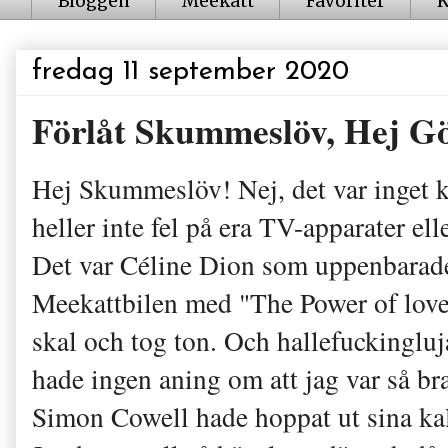
Bloggen
Meekatt
Favoriter
K
fredag 11 september 2020
Förlåt Skummeslöv, Hej G
Hej Skummeslöv! Nej, det var inget k
heller inte fel på era TV-apparater ell
Det var Céline Dion som uppenbarade 
Meekattbilen med "The Power of love"
skal och tog ton. Och hallefuckinglu
hade ingen aning om att jag var så bra 
Simon Cowell hade hoppat ut sina kal