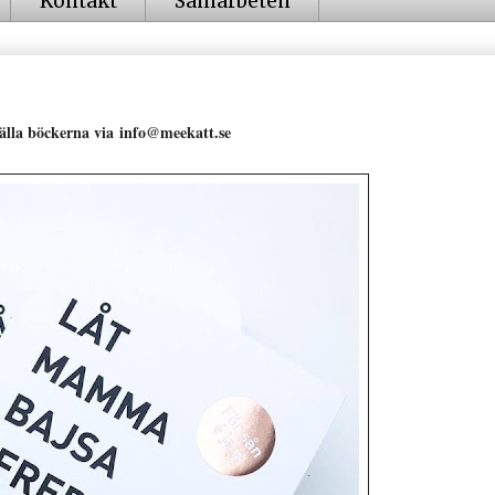
Kontakt
Samarbeten
älla böckerna via info@meekatt.se