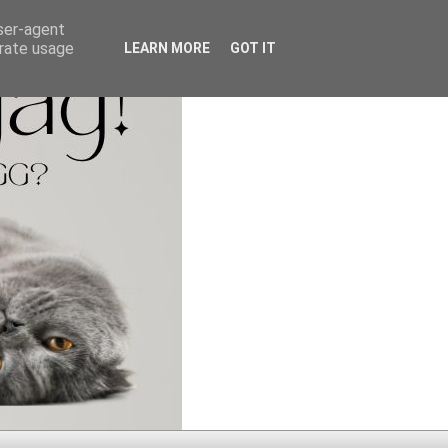
user-agent
erate usage
LEARN MORE
GOT IT