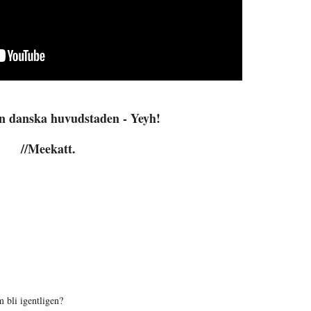
n danska huvudstaden - Yeyh!
//Meekatt.
m bli igentligen?