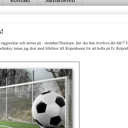
Kontakt
Samarbeten
s!
a raggsockar och mössa på - inomhus!Stackarn, hur ska han överleva det här?!
te whiskey innan jag drar med lillebror till Köpenhamn för att kolla på
Fc Köpen