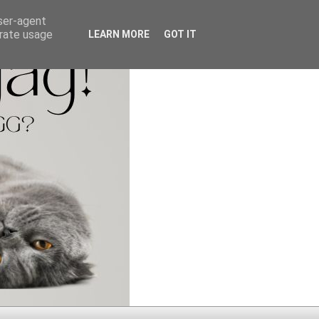
user-agent
erate usage
LEARN MORE
GOT IT