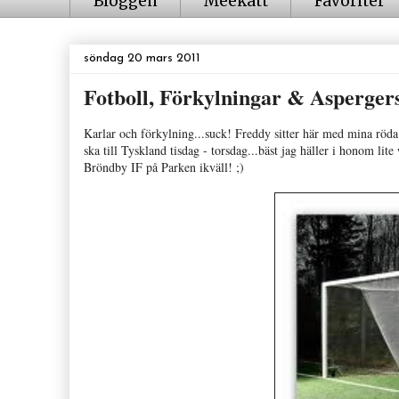
Bloggen
Meekatt
Favoriter
söndag 20 mars 2011
Fotboll, Förkylningar & Asperger
Karlar och förkylning...suck! Freddy sitter här med mina röd
ska till Tyskland tisdag - torsdag...bäst jag häller i honom li
Bröndby IF på Parken ikväll! ;)