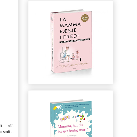
tt - nää
e smitta