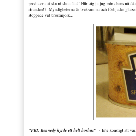
producera så ska ni sluta äta?! Här såg ju jag min chans att ö
stranden!? Myndigheterna är tveksamma och förbjuder glassen fö
stoppade vid bröstmjölk...
"FBI: Kennedy hyrde ett helt horhus"
- Inte konstigt att våra