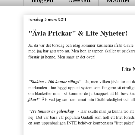
Bloggen
Meekatt
Favoriter
torsdag 3 mars 2011
"Ävla Prickar" & Lite Nyheter!
Ja, då var det torsdag och idag kommer kusinerna ifrån Gävle 
med jag har gett upp nu. Men hon är tapper, skäller ut pricka
förstår ju henne. Men snart är det över!
Lite 
"Slakten - 100 kontor stängs"
- Ja, men vilken jävla tur att 
marknaden - har byggt upp ett system som fungerar så otroligt
om blanketter mm - så kommer de ju knappast att bli besvikn
fikar!"
ÅH vad jag ser fram emot min föräldraledighet och al
"Tre timmar av galenskap"
- Här skulle man ju kunna tro att
nej. Det var bara vår populära Gadaffi som höll ett litet föred
en som uppenbarligen INTE behöver kompensera "litet paket" 