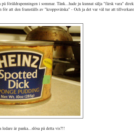
ka på föräldrapenningen i sommar. Tänk...hade ju kunnat sälja "färsk vara" direk
r att den framställs av "kroppsvätska" - Och ja det var väl tur att tillverkar
 ledare är panka...slösa på detta vis?!!