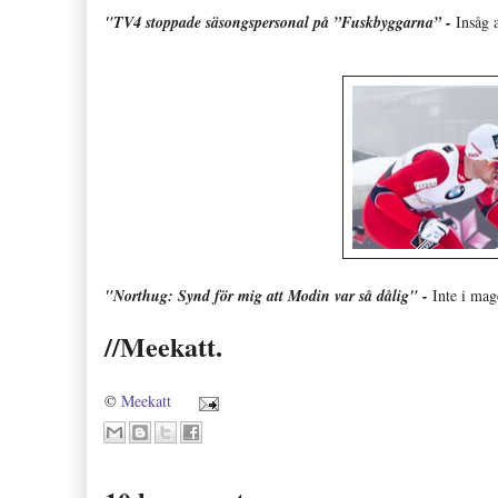
"TV4 stoppade säsongspersonal på ”Fuskbyggarna” -
Insåg 
"Northug: Synd för mig att Modin var så dålig" -
Inte i mag
//Meekatt.
©
Meekatt