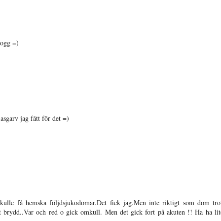
logg =)
sgarv jag fått för det =)
 skulle få hemska följdsjukodomar.Det fick jag.Men inte riktigt som dom tro
t brydd..Var och red o gick omkull. Men det gick fort på akuten !! Ha ha lit