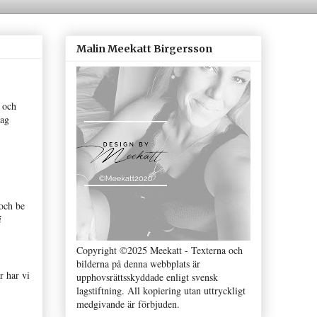
Malin Meekatt Birgersson
 och
jag
 och be
i
Copyright ©2025 Meekatt - Texterna och
bilderna på denna webbplats är
r har vi
upphovsrättsskyddade enligt svensk
lagstiftning. All kopiering utan uttryckligt
medgivande är förbjuden.