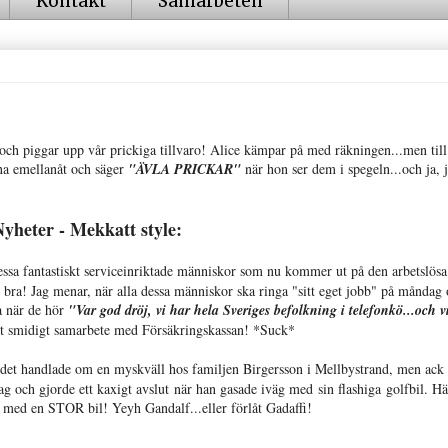
Kontakt
Samarbeten
och piggar upp vår prickiga tillvaro! Alice kämpar på med räkningen...men till
rna emellanåt och säger
"ÄVLA PRICKAR"
när hon ser dem i spegeln...och ja, 
Nyheter - Mekkatt style:
dessa fantastiskt serviceinriktade människor som nu kommer ut på den arbetslösa
 bra! Jag menar, när alla dessa människor ska ringa "sitt eget jobb" på måndag
a när de hör
"Var god dröj, vi har hela Sveriges befolkning i telefonkö...och v
lt smidigt samarbete med Försäkringskassan! *Suck*
 det handlade om en myskväll hos familjen Birgersson i Mellbystrand, men ack
rag och gjorde ett kaxigt avslut när han gasade iväg med sin flashiga golfbil. Hä
med en STOR bil! Yeyh Gandalf...eller förlåt Gadaffi!