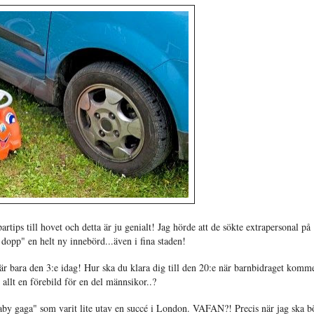
rtips till hovet och detta är ju genialt! Jag hörde att de sökte extrapersonal på
dopp" en helt ny innebörd...även i fina staden!
 är bara den 3:e idag! Hur ska du klara dig till den 20:e när barnbidraget komm
 allt en förebild för en del männsikor..?
aby gaga" som varit lite utav en succé i London. VAFAN?! Precis när jag ska b