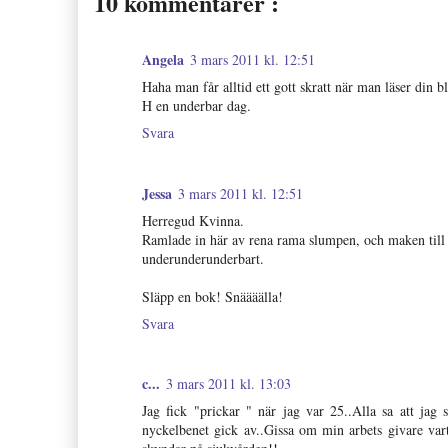
10 kommentarer :
Angela
3 mars 2011 kl. 12:51
Haha man får alltid ett gott skratt när man läser din b
H en underbar dag.
Svara
Jessa
3 mars 2011 kl. 12:51
Herregud Kvinna.
Ramlade in här av rena rama slumpen, och maken till a
underunderunderbart.
Släpp en bok! Snäääälla!
Svara
c...
3 mars 2011 kl. 13:03
Jag fick "prickar " när jag var 25..Alla sa att jag
nyckelbenet gick av..Gissa om min arbets givare var