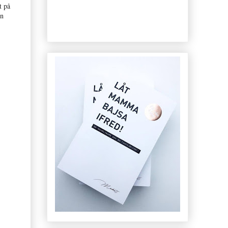
t på
en