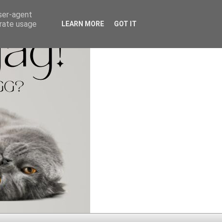
user-agent
erate usage
LEARN MORE
GOT IT