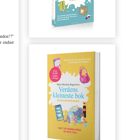
anden!?"
r endast