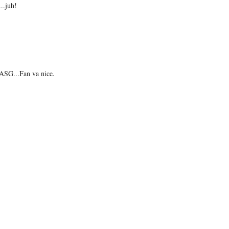
..juh!
..ASG...Fan va nice.