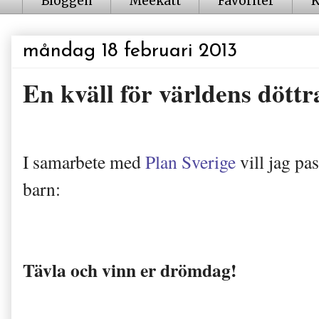
Bloggen
Meekatt
Favoriter
K
måndag 18 februari 2013
En kväll för världens döttr
I samarbete m
ed
Plan Sverige
vill jag pa
bar
n:
T
ävla och vinn er drömdag
!