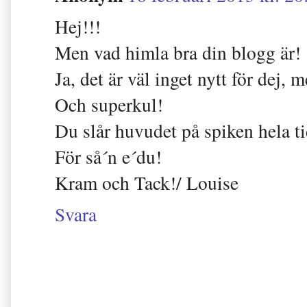
Hej!!!
Men vad himla bra din blogg är!
Ja, det är väl inget nytt för dej, 
Och superkul!
Du slår huvudet på spiken hela t
För så´n e´du!
Kram och Tack!/ Louise
Svara