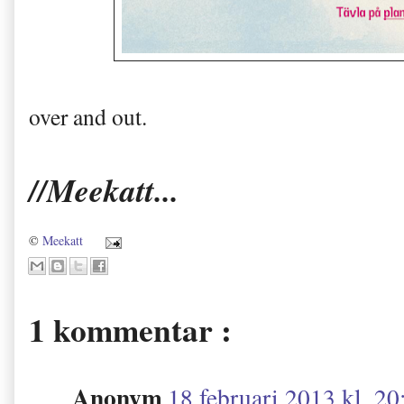
over and out.
//Meekatt...
©
Meekatt
1 kommentar :
Anonym
18 februari 2013 kl. 20