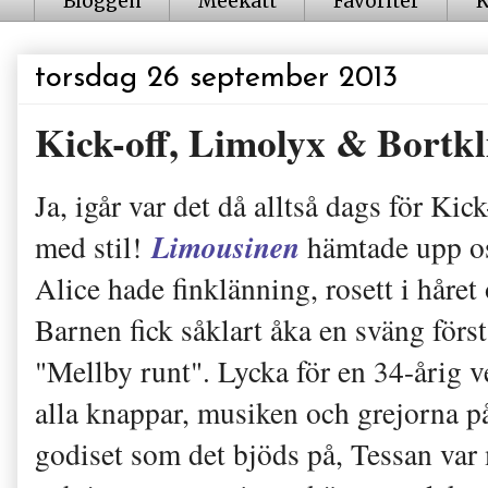
Bloggen
Meekatt
Favoriter
K
torsdag 26 september 2013
Kick-off, Limolyx & Bortkl
Ja, igår var det då alltså dags för Kic
Limousinen
med stil!
hämtade upp os
Alice hade finklänning, rosett i håret
Barnen fick såklart åka en sväng förs
"Mellby runt". Lycka för en 34-årig 
alla knappar, musiken och grejorna p
godiset som det bjöds på, Tessan var m