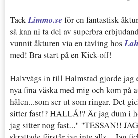
Limmo.se
Tack
för en fantastisk åktu
så kan ni ta del av superbra erbjudan
Lah
vunnit åkturen via en tävling hos
med! Bra start på en Kick-off!
Halvvägs in till Halmstad gjorde jag 
nya fina väska med mig och kom på att 
hålen...som ser ut som ringar. Det gick
sitter fast!? HALLÅ!? Är jag dum i h
jag sitter nog fast..." "TESSAN!! J
skrattade förstår jag inte alls... Jag fi